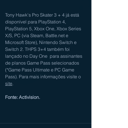
Tony Hawk's Pro Skater 3 + 4 já está 
disponível para PlayStation 4, 
PlayStation 5, Xbox One, Xbox Series 
X/S, PC (via Steam, 
Battle.net
 e 
Microsoft Store), Nintendo Switch e 
Switch 2. THPS 3+4 também foi 
lançado no Day One  para assinantes 
de planos Game Pass selecionados 
(*Game Pass Ultimate e PC Game 
Pass). Para mais informações visite o 
site
.
Fonte: Activision.