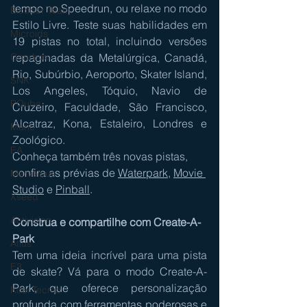
tempo no Speedrun, ou relaxe no modo 
Bloober Team
Estilo Livre. Teste suas habilidades em 
Microids
19 pistas no total, incluindo versões 
repaginadas da Metalúrgica, Canadá, 
Gearbox
Rio, Subúrbio, Aeroporto, Skater Island, 
SNK
Los Angeles, Tóquio, Navio de 
PQube
Cruzeiro, Faculdade, São Francisco, 
Alcatraz, Kona, Estaleiro, Londres e 
Mario
Zoológico.
EA
Conheça também três novas pistas, 
confira as prévias de 
Waterpark
, 
Movie 
Marvelous
Studio
 e 
Pinball
.
Xseed
Activision
Construa e compartilhe com Create-A-
Park
Atlus
Tem uma ideia incrível para uma pista 
E3
de skate? Vá para o modo Create-A-
Park, que oferece personalização 
Koei Tecmo
profunda com ferramentas poderosas e 