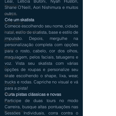
Leal, Letícia Bufoni, Nyah Huston, 
Obsidian
Shane O’Neill, Aori Nishimura e muitos 
outros.
Gungho
Crie um skatista
WayFoward
Comece escolhendo seu nome, cidade 
natal, estilo de skatista, base e estilo de 
Forever Entertainment
impulsão. Depois, mergulhe na 
Microsoft
personalização completa com opções 
Nvidia
para o rosto, cabelo, cor dos olhos, 
maquiagem, pelos faciais, tatuagens e 
Virtuos
voz. Vista seu skatista com várias 
2k
opções de roupas e personalize seu 
skate escolhendo o shape, lixa, wear, 
EA
trucks e rodas. Capriche no visual e vá 
Crytek
para a pista!
Aspyr
Curta pistas clássicas e novas
Participe de duas tours no modo 
Team 17
Carreira, busque altas pontuações nas 
WarnerBros
Sessões Individuais, corra contra o 