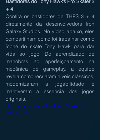
Bastidores do Tony Hawk’s Pro Skater 3 
+ 4
Confira os bastidores de THPS 3 + 4 
diretamente da desenvolvedora Iron 
Galaxy Studios. No vídeo abaixo, eles 
compartilham como foi trabalhar com o 
ícone do skate Tony Hawk para dar 
vida ao jogo. Do aprendizado de 
manobras ao aperfeiçoamento na 
mecânica de gameplay, a equipe 
revela como recriaram níveis clássicos, 
modernizaram a jogabilidade e 
mantiveram a essência dos jogos 
originais.
https://youtu.be/uguXx-KPgec?si=iv2SeB-
Ld8Ls7I1G