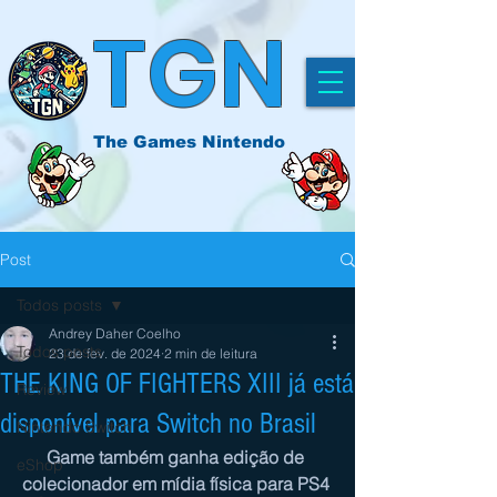
TGN
The Games Nintendo
Post
Todos posts
Andrey Daher Coelho
Todos posts
23 de fev. de 2024
2 min de leitura
THE KING OF FIGHTERS XIII já está
Review
disponível para Switch no Brasil
Nintendo Switch
Game também ganha edição de 
eShop
colecionador em mídia física para PS4 