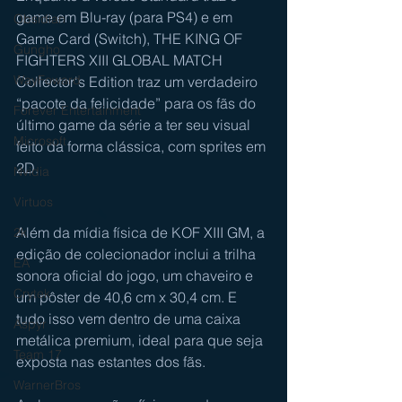
game em Blu-ray (para PS4) e em 
Obsidian
Game Card (Switch), THE KING OF 
Gungho
FIGHTERS XIII GLOBAL MATCH 
WayFoward
Collector's Edition traz um verdadeiro 
“pacote da felicidade” para os fãs do 
Forever Entertainment
último game da série a ter seu visual 
Microsoft
feito da forma clássica, com sprites em 
2D. 
Nvidia
Virtuos
Além da mídia física de KOF XIII GM, a 
2k
edição de colecionador inclui a trilha 
EA
sonora oficial do jogo, um chaveiro e 
Crytek
um pôster de 40,6 cm x 30,4 cm. E 
tudo isso vem dentro de uma caixa 
Aspyr
metálica premium, ideal para que seja 
Team 17
exposta nas estantes dos fãs. 
WarnerBros