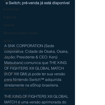
3DS
e Switch; pré-venda já está disponível
Exclusivos
Especial
Ubisoft
Nintendo Switch Online
SEGA
A SNK CORPORATION (Sede 
Mega Man
corporativa: Cidade de Osaka, Osaka, 
Japão; Presidente & CEO: Kenji 
Zelda
Matsubara) comunica que THE KING 
Bethesda
OF FIGHTERS XIII GLOBAL MATCH 
Capcom
(KOF XIII GM) já pode ter sua versão 
para Nintendo Switch™ adquirida 
Square Enix
diretamente na eShop brasileira. 
Nintendo Direct
THE KING OF FIGHTERS XIII GLOBAL 
The Games Brasil
MATCH é uma versão aprimorada do 
Sessão Retro