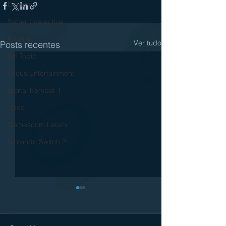
Dotemu
Saber Interactive
Konami
Ver tudo
Posts recentes
Off Topic
Focus Entertainment
Mortal Kombat 1
Xbox
Gamescom Latam
Nintendo Switch 2