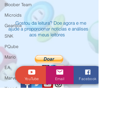
Bloober Team
Microids
Gostou da leitura? Doe agora e me
Gearbox
ajude a proporcionar notícias e análises
aos meus leitores
SNK
PQube
Mario
EA
Marvelous
YouTube
Email
Facebook
Xseed
Activision
© Criado por Andrey Daher Coelho.
Atlus
E3
Koei Tecmo