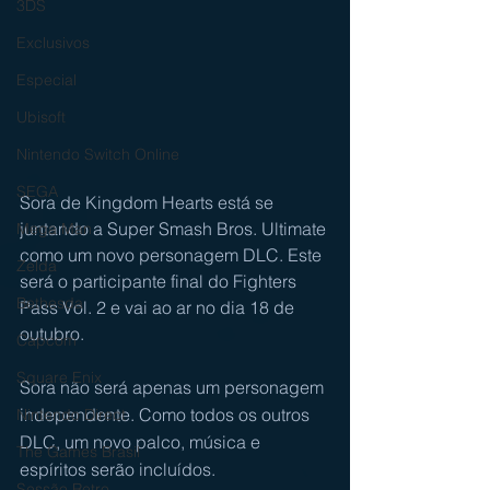
3DS
Exclusivos
Especial
Ubisoft
Nintendo Switch Online
SEGA
Sora de Kingdom Hearts está se 
juntando a Super Smash Bros. Ultimate 
Mega Man
como um novo personagem DLC. Este 
Zelda
será o participante final do Fighters 
Bethesda
Pass Vol. 2 e vai ao ar no dia 18 de 
outubro.
Capcom
Square Enix
Sora não será apenas um personagem 
independente. Como todos os outros 
Nintendo Direct
DLC, um novo palco, música e 
The Games Brasil
espíritos serão incluídos.
Sessão Retro