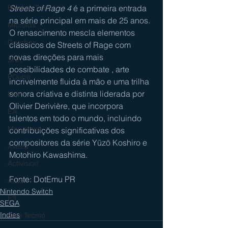
Streets of Rage 4
 é a primeira entrada 
Bloober Team
na série principal em mais de 25 anos. 
Microids
O renascimento mescla elementos 
Gearbox
clássicos de Streets of Rage com 
novas direções para mais 
SNK
possibilidades de combate , arte 
PQube
incrivelmente fluida à mão e uma trilha 
sonora criativa e distinta liderada por 
Mario
Olivier Derivière, que incorpora 
EA
talentos em todo o mundo, incluindo 
Marvelous
contribuições significativas dos 
compositores da série Yūzō Koshiro e 
Xseed
Motohiro Kawashima.
Activision
Fonte: DotEmu PR
Atlus
Nintendo Switch
E3
SEGA
Indies
Koei Tecmo