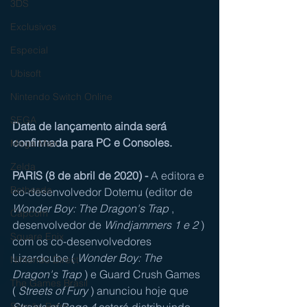
3DS
Exclusivos
Especial
Ubisoft
Nintendo Switch Online
SEGA
Data de lançamento ainda será 
confirmada para PC e Consoles.
Mega Man
Zelda
PARIS (8 de abril de 2020) -
 A editora e 
Bethesda
co-desenvolvedor Dotemu (editor de 
Wonder Boy: The Dragon's Trap
 , 
Capcom
desenvolvedor de 
Windjammers 1 e 2
 ) 
Square Enix
com os co-desenvolvedores 
Lizardcube ( 
Wonder Boy: The 
Nintendo Direct
Dragon's Trap
 ) e Guard Crush Games 
The Games Brasil
( 
Streets of Fury
 ) anunciou hoje que 
Streets of Rage 4
 estará distribuindo 
Sessão Retro