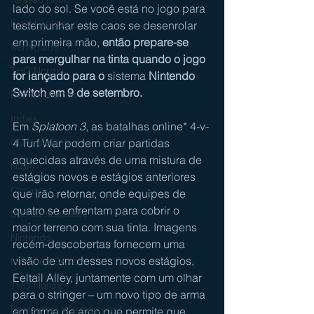
lado do sol. Se você está no jogo para 
Final Fantasy
testemunhar este caos se desenrolar 
em primeira mão, 
então prepare-se 
Xenoblade
para mergulhar na tinta quando o jogo
THQ Nordic
for lançado para o 
sistema 
Nintendo 
Switch
em 9 de setembro.
Bandai Namco
Indies
Em 
Splatoon 3
, 
as batalhas online* 4-v-
4 Turf War podem criar partidas 
CD Projekt Red
aquecidas 
através de uma mistura de 
NISA
estágios novos e estágios anteriores 
Começar
que irão retornar, onde equipes de 
quatro se enfrentam para cobrir o 
Sua comunidade
maior terreno com sua tinta. Imagens 
Nintendo
recém-descobertas fornecem uma 
visão de um desses novos estágios, 
Nintendo Switch
Eeltail Alley, juntamente com um olhar 
THQ Nordic
para o stringer – um novo tipo de arma 
Darksiders Warmastered
em forma de arco que permite que 