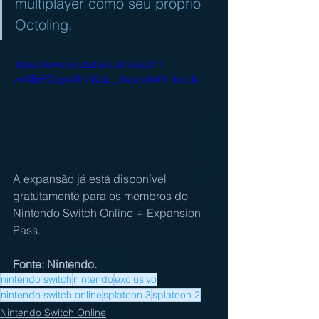
multiplayer como seu próprio 
Octoling.
https://www.youtube.com/watch?
v=NBr6GqyuWnA&ab_channel=Nintendo
A expansão já está disponível 
gratutamente para os membros do 
Nintendo Switch Online + Expansion 
Pass.
Fonte: Nintendo.
nintendo switch
nintendo
exclusivo
nintendo switch online
splatoon 3
splatoon 2
Nintendo Switch Online