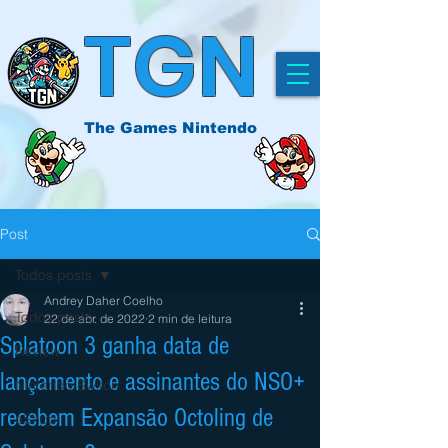
TGN
The Games Nintendo
Post
Todos posts
Andrey Daher Coelho
Todos posts
22 de abr. de 2022
2 min de leitura
Splatoon 3 ganha data de
Review
lançamento e assinantes do NSO+
Nintendo Switch
recebem Expansão Octoling de
eShop