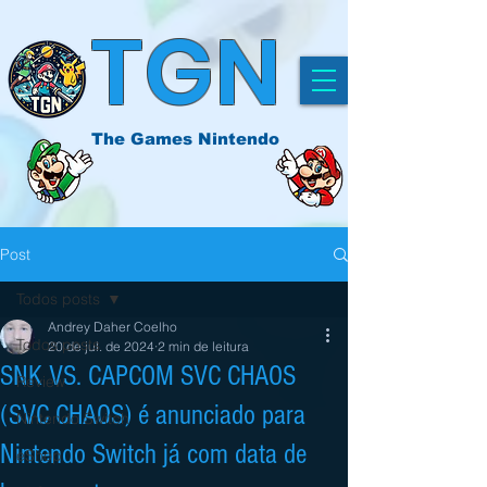
TGN
The Games Nintendo
Post
Todos posts
Andrey Daher Coelho
Todos posts
20 de jul. de 2024
2 min de leitura
SNK VS. CAPCOM SVC CHAOS
Review
(SVC CHAOS) é anunciado para
Nintendo Switch
Nintendo Switch já com data de
eShop