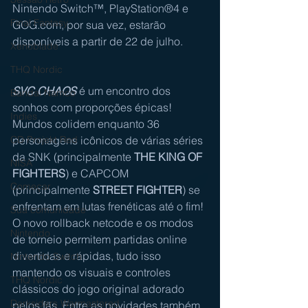
Nintendo Switch™, PlayStation®4 e 
Final Fantasy
GOG.com
, por sua vez, estarão 
disponíveis a partir de 22 de julho.
Xenoblade
THQ Nordic
SVC CHAOS
 é um encontro dos 
Bandai Namco
sonhos com proporções épicas! 
Indies
Mundos colidem enquanto 36 
personagens icônicos de várias séries 
CD Projekt Red
da SNK (principalmente 
THE KING OF 
NISA
FIGHTERS
) e CAPCOM 
Começar
(principalmente 
STREET FIGHTER
) se 
enfrentam em lutas frenéticas até o fim! 
Sua comunidade
O novo rollback netcode e os modos 
Nintendo
de torneio permitem partidas online 
divertidas e rápidas, tudo isso 
Nintendo Switch
mantendo os visuais e controles 
THQ Nordic
clássicos do jogo original adorado 
Darksiders Warmastered
pelos fãs. Entre as novidades também 