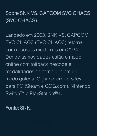
Sobre SNK VS. CAPCOM SVC CHAOS 
(SVC CHAOS)
Lançado em 2003, SNK VS. CAPCOM 
SVC CHAOS (SVC CHAOS) retorna 
com recursos modernos em 2024. 
Dentre as novidades estão o modo 
online com rollback netcode e 
modalidades de torneio, além do 
modo galeria. O game tem versões 
para PC (Steam e GOG.com), Nintendo 
Switch™ e PlayStation®4.
Fonte: SNK.