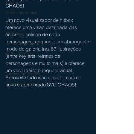
Dotemu
CHAOS!
Saber Interactive
Um novo visualizador de hitbox 
Konami
oferece uma visão detalhada das 
Off Topic
áreas de colisão de cada 
personagem, enquanto um abrangente 
Focus Entertainment
modo de galeria traz 89 ilustrações 
Mortal Kombat 1
(entre key arts, retratos de 
personagens e muito mais) e oferece 
Xbox
um verdadeiro banquete visual! 
Gamescom Latam
Aproveite tudo isso e muito mais no 
Nintendo Switch 2
novo e aprimorado SVC CHAOS!