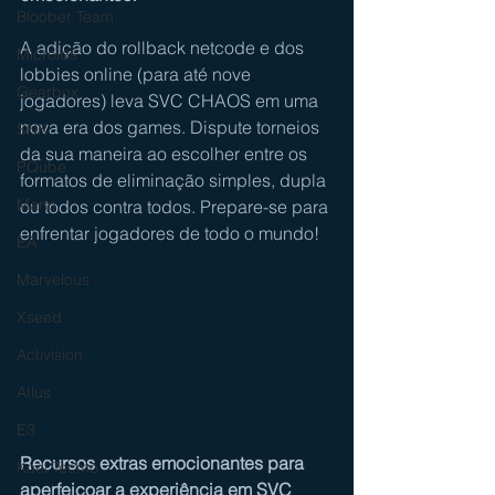
Bloober Team
A adição do rollback netcode e dos 
Microids
lobbies online (para até nove 
Gearbox
jogadores) leva SVC CHAOS em uma 
nova era dos games. Dispute torneios 
SNK
da sua maneira ao escolher entre os 
PQube
formatos de eliminação simples, dupla 
Mario
ou todos contra todos. Prepare-se para 
enfrentar jogadores de todo o mundo!
EA
Marvelous
Xseed
Activision
Atlus
E3
Recursos extras emocionantes para 
Koei Tecmo
aperfeiçoar a experiência em SVC 