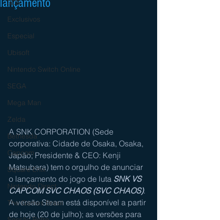
lançamento
3DS
Exclusivos
Especial
Ubisoft
Nintendo Switch Online
SEGA
Mega Man
Zelda
A SNK CORPORATION (Sede 
Bethesda
corporativa: Cidade de Osaka, Osaka, 
Capcom
Japão; Presidente & CEO: Kenji 
Matsubara) tem o orgulho de anunciar 
Square Enix
o lançamento do jogo de luta 
SNK VS 
Nintendo Direct
CAPCOM SVC CHAOS (SVC CHAOS)
. 
A versão Steam está disponível a partir 
The Games Brasil
de hoje (20 de julho); as versões para 
Sessão Retro