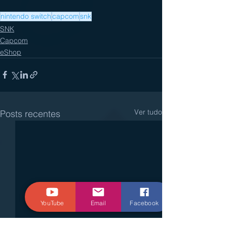
nintendo switch
capcom
snk
SNK
Capcom
eShop
Ver tudo
Posts recentes
YouTube
Email
Facebook