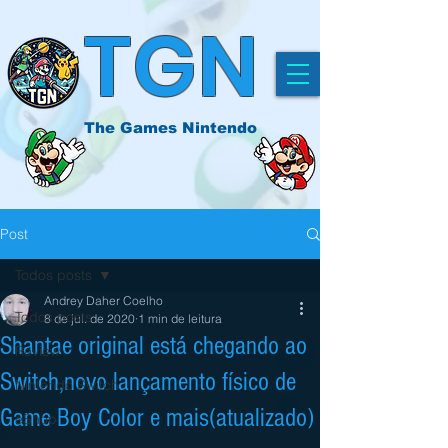
TGN
The Games Nintendo
Post
Todos posts
Andrey Daher Coelho
Todos posts
8 de jul. de 2020
1 min de leitura
Shantae original está chegando ao
Review
Switch,novo lançamento físico de
Nintendo Switch
Game Boy Color e mais(atualizado)
eShop