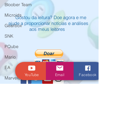
Bloober Team
Microids
Gostou da leitura? Doe agora e me
ajude a proporcionar notícias e análises
Gearbox
aos meus leitores
SNK
PQube
Mario
EA
YouTube
Email
Facebook
Marvelous
Xseed
© Criado por Andrey Daher Coelho.
Activision
Atlus
E3
Koei Tecmo