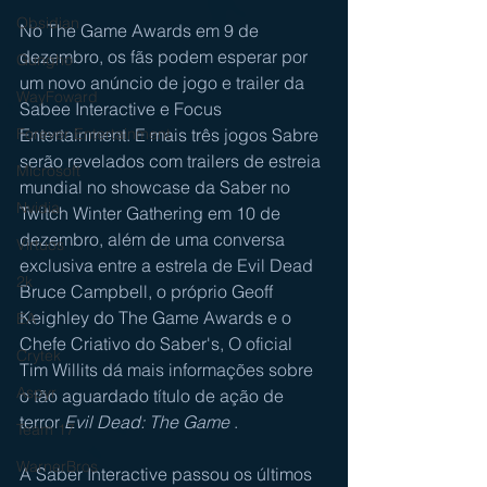
Obsidian
No The Game Awards em 9 de 
dezembro, os fãs podem esperar por 
Gungho
um novo anúncio de jogo e trailer da 
WayFoward
Sabee Interactive e Focus 
Entertainment. E mais três jogos Sabre 
Forever Entertainment
serão revelados com trailers de estreia 
Microsoft
mundial no showcase da Saber no 
Nvidia
Twitch Winter Gathering em 10 de 
dezembro, além de uma conversa 
Virtuos
exclusiva entre a estrela de Evil Dead 
2k
Bruce Campbell, o próprio Geoff 
Keighley do The Game Awards e o 
EA
Chefe Criativo do Saber's, O oficial 
Crytek
Tim Willits dá mais informações sobre 
Aspyr
o tão aguardado título de ação de 
terror 
Evil Dead: The Game
 .
Team 17
WarnerBros
A Saber Interactive passou os últimos 