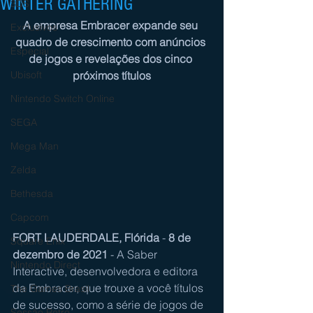
WINTER GATHERING
3DS
A empresa Embracer expande seu 
Exclusivos
quadro de crescimento com anúncios 
Especial
de jogos e revelações dos cinco 
Ubisoft
próximos títulos
Nintendo Switch Online
SEGA
Mega Man
Zelda
Bethesda
Capcom
FORT LAUDERDALE, Flórida
 - 
8 de 
Square Enix
dezembro de 2021
 - A Saber 
Nintendo Direct
Interactive, desenvolvedora e editora 
da Embracer, que trouxe a você títulos 
The Games Brasil
de sucesso, como a série de jogos de 
Sessão Retro