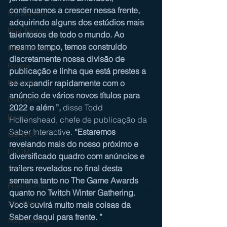
continuamos a crescer nessa frente, 
Square Enix
adquirindo alguns dos estúdios mais 
Final Fantasy
talentosos de todo o mundo. Ao 
mesmo tempo, temos construído 
Final Fantasy 9
discretamente nossa divisão de 
Review
publicação e linha que está prestes a 
se expandir rapidamente com o 
Blizzard
anúncio de vários novos títulos para 
Overwatch
2022 e além ”, 
disse Todd 
Rumor
Hollenshead, chefe de publicação da 
Saber Interactive.
 “Estaremos 
Gameloft
revelando mais do nosso próximo e 
DOOM
diversificado quadro com anúncios e 
trailers revelados no final desta 
Sonic
semana tanto no The Game Awards 
Free-To-Play
quanto no Twitch Winter Gathering. 
Star Wars
Você ouvirá muito mais coisas da 
Saber daqui para frente. ”
WayFoward