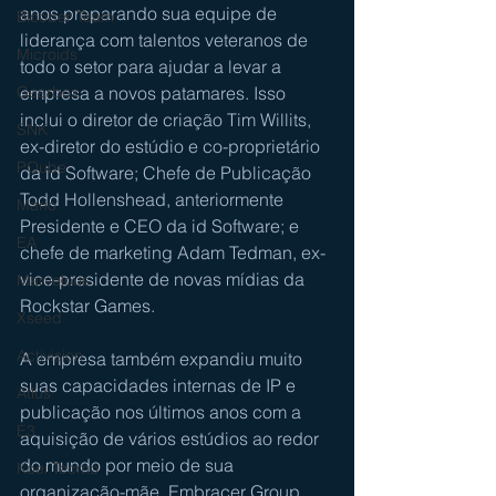
anos preparando sua equipe de 
Bloober Team
liderança com talentos veteranos de 
Microids
todo o setor para ajudar a levar a 
empresa a novos patamares. Isso 
Gearbox
inclui o diretor de criação Tim Willits, 
SNK
ex-diretor do estúdio e co-proprietário 
PQube
da id Software; Chefe de Publicação 
Todd Hollenshead, anteriormente 
Mario
Presidente e CEO da id Software; e 
EA
chefe de marketing Adam Tedman, ex-
vice-presidente de novas mídias da 
Marvelous
Rockstar Games.
Xseed
Activision
A empresa também expandiu muito 
suas capacidades internas de IP e 
Atlus
publicação nos últimos anos com a 
E3
aquisição de vários estúdios ao redor 
do mundo por meio de sua 
Koei Tecmo
organização-mãe, Embracer Group, 