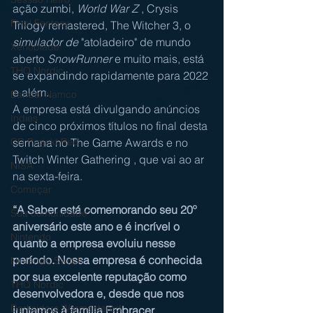
ação zumbi, 
World War Z
 , Crysis 
Final Fantasy
Trilogy remastered, The Witcher 3, o 
simulador de 
"atoladeiro" de mundo 
Xenoblade
aberto 
SnowRunner
 e muito mais, está 
THQ Nordic
se expandindo rapidamente para 2022 
e além. 
Bandai Namco
A empresa está divulgando anúncios 
Indies
de cinco próximos títulos no final desta 
semana no The Game Awards e no 
CD Projekt Red
Twitch Winter Gathering
 , que vai ao ar 
NISA
na sexta-feira.
Começar
“A Saber está comemorando seu 20º 
Sua comunidade
aniversário este ano e é incrível o 
Nintendo
quanto a empresa evoluiu nesse 
período. Nossa empresa é conhecida 
Nintendo Switch
por sua excelente reputação como 
THQ Nordic
desenvolvedora e, desde que nos 
Darksiders Warmastered
juntamos à família Embracer, 