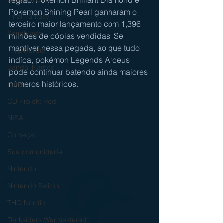
Pokemon Shining Pearl ganharam o 
Final Fantasy
terceiro maior lançamento com 1,396 
Xenoblade
milhões de cópias vendidas. Se 
mantiver nessa pegada, ao que tudo 
THQ Nordic
indíca, pokémon Legends Arceus 
Bandai Namco
pode continuar batendo ainda maiores 
números históricos.
Indies
CD Projekt Red
NISA
Começar
Sua comunidade
Nintendo
Nintendo Switch
THQ Nordic
Darksiders Warmastered