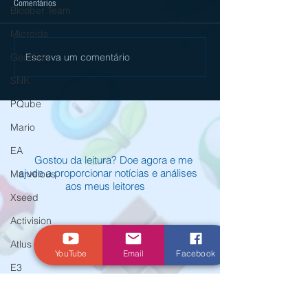
Comentários
Bloober Team
Microids
Escreva um comentário
Gearbox
[Review] Digimon Story Time
ANNAPURNA INTERAC
Stranger é mais um excelente RPG
BLUETWELVE STUDI
SNK
no Nintendo Switch 2
STRAY NO NINTENDO
HOJE
PQube
Mario
EA
Gostou da leitura? Doe agora e me
ajude a proporcionar notícias e análises
Marvelous
aos meus leitores
Xseed
Activision
Atlus
YouTube
Email
Facebook
E3
Koei Tecmo