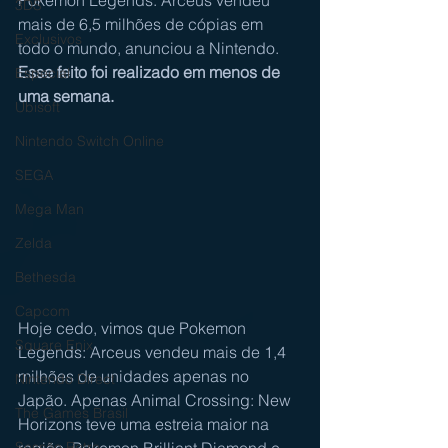
Pokemon Legends: Arceus vendeu 
3DS
mais de 6,5 milhões de cópias em 
Exclusivos
todo o mundo, anunciou a Nintendo. 
Esse feito foi realizado em menos de 
Especial
uma semana.
Ubisoft
Nintendo Switch Online
SEGA
Mega Man
Zelda
Bethesda
Capcom
Hoje cedo, vimos que Pokemon 
Square Enix
Legends: Arceus vendeu mais de 1,4 
milhões de unidades apenas no 
Nintendo Direct
Japão. Apenas Animal Crossing: New 
The Games Brasil
Horizons teve uma estreia maior na 
região. Pokemon Brilliant Diamond e 
Sessão Retro