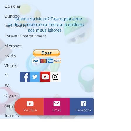
Obsidian
Gungho
Gostou da leitura? Doe agora e me
ajude a proporcionar notícias e análises
WayFoward
aos meus leitores
Forever Entertainment
Microsoft
Nvidia
Virtuos
2k
EA
Crytek
© Criado por Andrey Daher Coelho.
Aspyr
YouTube
Email
Facebook
Team 17
WarnerBros