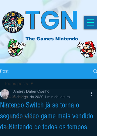
TGN
The Games Nintendo
Post
Todos posts
Andrey Daher Coelho
Todos posts
6 de ago. de 2020
1 min de leitura
Nintendo Switch já se torna o
Review
segundo video game mais vendido
Nintendo Switch
da Nintendo de todos os tempos
eShop