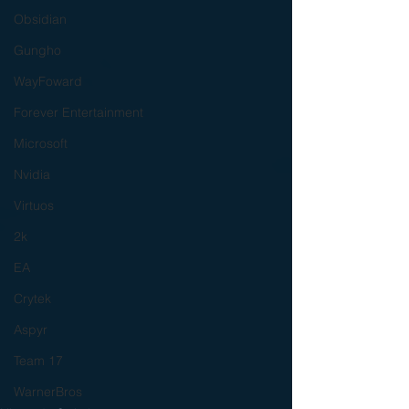
Obsidian
Gungho
WayFoward
Forever Entertainment
Microsoft
Nvidia
Virtuos
2k
EA
Crytek
Aspyr
Team 17
WarnerBros