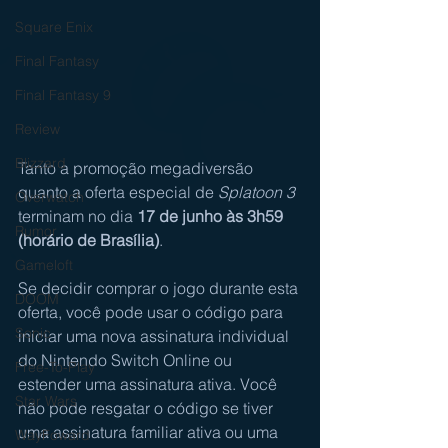
Square Enix
Final Fantasy
Final Fantasy 9
Review
Blizzard
Tanto a promoção megadiversão 
quanto a oferta especial de 
Splatoon 3
Overwatch
terminam no dia 
17 de junho às 3h59 
Rumor
(horário de Brasília)
.
Gameloft
Se decidir comprar o jogo durante esta 
DOOM
oferta, você pode usar o código para 
Sonic
iniciar uma nova assinatura individual 
do Nintendo Switch Online ou 
Free-To-Play
estender uma assinatura ativa. Você 
Star Wars
não pode resgatar o código se tiver 
uma assinatura familiar ativa ou uma 
WayFoward