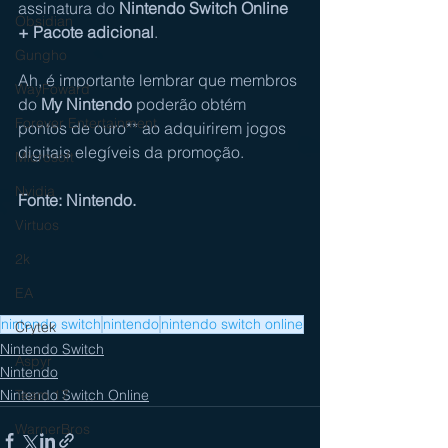
assinatura do 
Nintendo Switch Online 
Obsidian
+ Pacote adicional
.
Gungho
Ah, é importante lembrar que membros 
WayFoward
do 
My Nintendo
 poderão obtém 
Forever Entertainment
pontos de ouro** ao adquirirem jogos 
digitais elegíveis da promoção.
Microsoft
Nvidia
Fonte: Nintendo.
Virtuos
2k
EA
nintendo switch
nintendo
nintendo switch online
Crytek
Nintendo Switch
Aspyr
Nintendo
Team 17
Nintendo Switch Online
WarnerBros