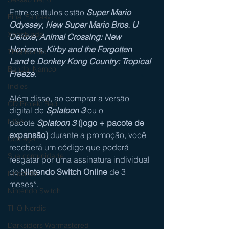
Entre os títulos estão 
Super Mario 
Final Fantasy
Odyssey
, 
New Super Mario Bros. U 
Xenoblade
Deluxe
, 
Animal Crossing: New 
Horizons
, 
Kirby and the Forgotten 
THQ Nordic
Land
e 
Donkey Kong Country: Tropical 
Bandai Namco
Freeze
.
Indies
Além disso, ao comprar a versão 
CD Projekt Red
digital de 
Splatoon 3
 ou o 
NISA
pacote 
Splatoon 3
 (jogo + pacote de 
expansão)
 durante a promoção, você 
Começar
receberá um código que poderá 
Sua comunidade
resgatar por uma assinatura individual 
do 
Nintendo Switch Online
 de 3 
Nintendo
meses*.
Nintendo Switch
THQ Nordic
Darksiders Warmastered