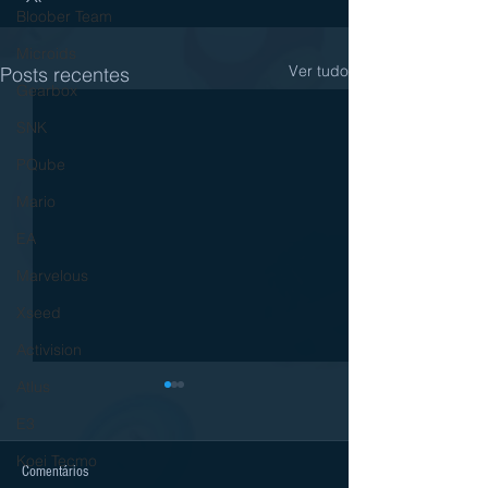
Bloober Team
Microids
Ver tudo
Posts recentes
Gearbox
SNK
PQube
Mario
EA
Marvelous
Xseed
Activision
Atlus
E3
Koei Tecmo
Comentários