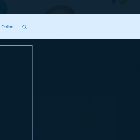
 Online
SA