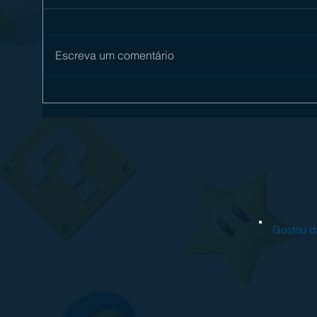
Escreva um comentário
[Review] Digimon Story Time Stranger
[Revi
é mais um excelente RPG no Nintendo
com s
Switch 2
Gostou da l