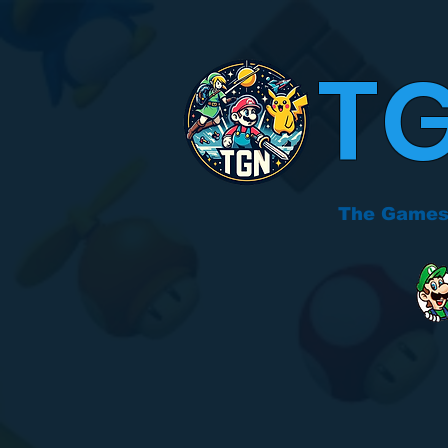
T
The Games