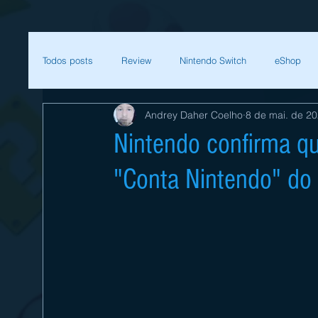
Todos posts
Review
Nintendo Switch
eShop
Andrey Daher Coelho
8 de mai. de 2
SEGA
Mega Man
Zelda
Bethesda
Nintendo confirma q
"Conta Nintendo" do 
Sessão Retro
Final Fantasy
Xenoblade
T
Começar
Sua comunidade
Nintendo
Nint