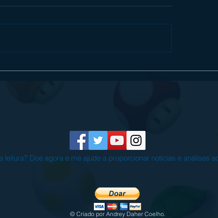
ew] Mullet Madjack é insando e
CAPTAIN TSUBASA 2: W
intetizadores no Nintendo Switch
FIGHTERS entra em camp
agosto e já está em pré-v
eitura? Doe agora e me ajude a proporcionar notícias e análises 
© Criado por Andrey Daher Coelho.