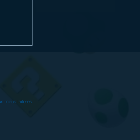
ORLD
o em 28 de
enda
aos meus leitores