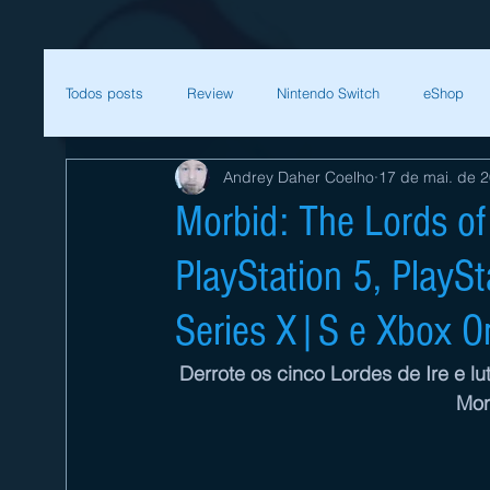
Todos posts
Review
Nintendo Switch
eShop
Andrey Daher Coelho
17 de mai. de 
SEGA
Mega Man
Zelda
Bethesda
Morbid: The Lords of 
PlayStation 5, PlayS
Sessão Retro
Final Fantasy
Xenoblade
T
Series X|S e Xbox O
Começar
Sua comunidade
Nintendo
Nint
Derrote os cinco Lordes de Ire e l
Mor