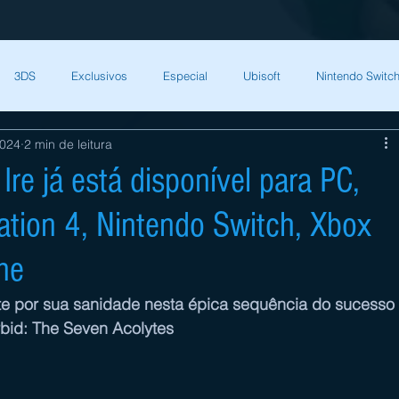
3DS
Exclusivos
Especial
Ubisoft
Nintendo Switch
2024
2 min de leitura
Capcom
Square Enix
Nintendo Direct
The Games Brasil
Ire já está disponível para PC,
tation 4, Nintendo Switch, Xbox
HQ Nordic
Bandai Namco
Indies
CD Projekt Red
NI
ne
endo Switch
THQ Nordic
Darksiders Warmastered
ute por sua sanidade nesta épica sequência do sucesso 
bid: The Seven Acolytes