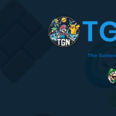
T
The Games