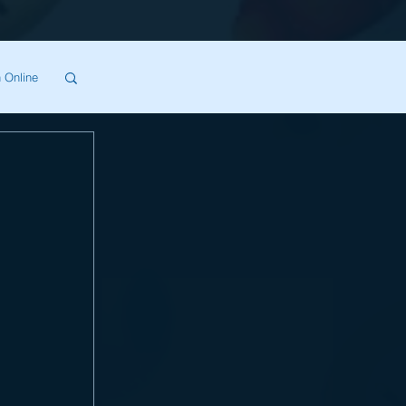
 Online
SA