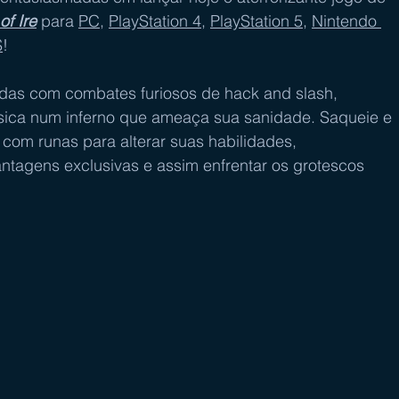
of Ire
 para 
PC
, 
PlayStation 4
, 
PlayStation 5
, 
Nintendo 
S
!
ndas com combates furiosos de hack and slash, 
física num inferno que ameaça sua sanidade. Saqueie e 
com runas para alterar suas habilidades, 
tagens exclusivas e assim enfrentar os grotescos 