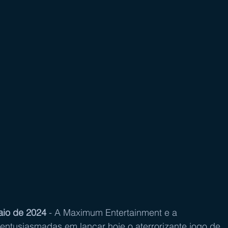
aio de 2024
 - A Maximum Entertainment e a 
 entusiasmadas em lançar hoje o aterrorizante jogo de 