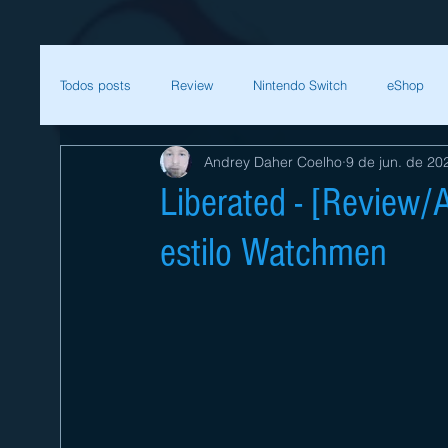
Todos posts
Review
Nintendo Switch
eShop
Andrey Daher Coelho
9 de jun. de 20
SEGA
Mega Man
Zelda
Bethesda
Liberated - [Review/
estilo Watchmen
Sessão Retro
Final Fantasy
Xenoblade
T
Começar
Sua comunidade
Nintendo
Nint