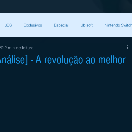
3DS
Exclusivos
Especial
Ubisoft
Nintendo Switch
20
2 min de leitura
Capcom
Square Enix
Nintendo Direct
The Games Brasil
Análise] - A revolução ao melhor
HQ Nordic
Bandai Namco
Indies
CD Projekt Red
NI
endo Switch
THQ Nordic
Darksiders Warmastered