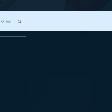
 Online
SA