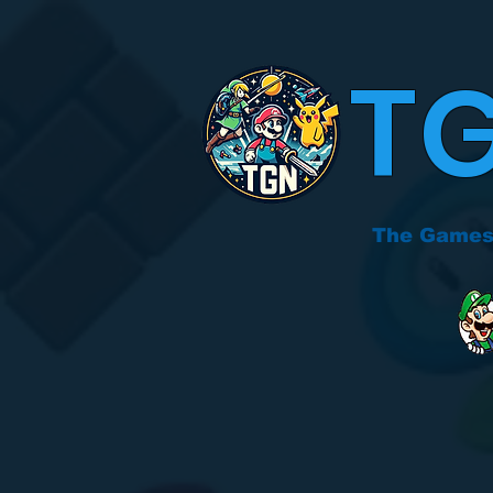
T
The Games