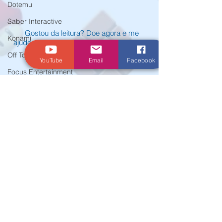
Dotemu
Saber Interactive
Gostou da leitura? Doe agora e me
Konami
ajude a proporcionar notícias e análises
aos meus leitores
Off Topic
YouTube
Email
Facebook
Focus Entertainment
Mortal Kombat 1
Xbox
Gamescom Latam
Nintendo Switch 2
© Criado por Andrey Daher Coelho.