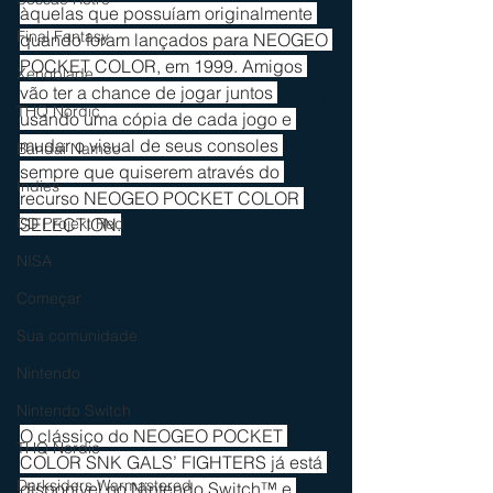
àquelas que possuíam originalmente 
Final Fantasy
quando foram lançados para NEOGEO 
POCKET COLOR, em 1999. Amigos 
Xenoblade
vão ter a chance de jogar juntos 
THQ Nordic
usando uma cópia de cada jogo e 
mudar o visual de seus consoles 
Bandai Namco
sempre que quiserem através do 
Indies
recurso NEOGEO POCKET COLOR 
SELECTION.
CD Projekt Red
NISA
Começar
Sua comunidade
Nintendo
Nintendo Switch
O clássico do NEOGEO POCKET 
THQ Nordic
COLOR SNK GALS’ FIGHTERS já está 
Darksiders Warmastered
disponível no Nintendo Switch™ e 