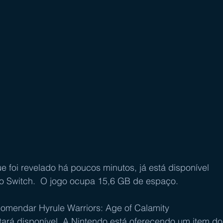
ue foi revelado há poucos minutos, já está disponível 
o Switch.  O jogo ocupa 15,6 GB de espaço.
omendar Hyrule Warriors: Age of Calamity 
tará disponível. A Nintendo está oferecendo um item do