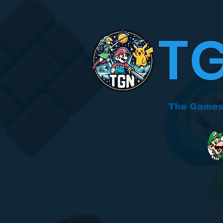
T
The Games