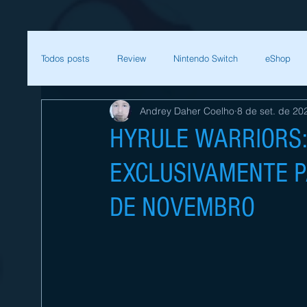
Todos posts
Review
Nintendo Switch
eShop
Andrey Daher Coelho
8 de set. de 20
SEGA
Mega Man
Zelda
Bethesda
HYRULE WARRIORS:
EXCLUSIVAMENTE P
Sessão Retro
Final Fantasy
Xenoblade
T
DE NOVEMBRO
Começar
Sua comunidade
Nintendo
Nint