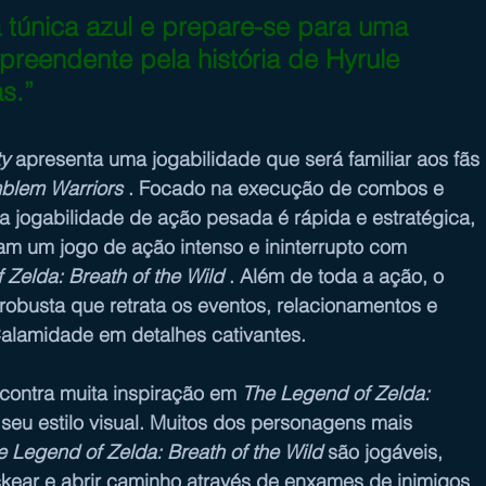
túnica azul e prepare-se para uma 
preendente pela história de Hyrule 
s.”
ty
 apresenta uma jogabilidade que será familiar aos fãs 
mblem Warriors
 . Focado na execução de combos e 
a jogabilidade de ação pesada é rápida e estratégica, 
am um jogo de ação intenso e ininterrupto com 
 Zelda: Breath of the Wild
 . Além de toda a ação, o 
robusta que retrata os eventos, relacionamentos e 
lamidade em detalhes cativantes.
contra muita inspiração em 
The Legend of Zelda: 
seu estilo visual. Muitos dos personagens mais 
e Legend of Zelda: Breath of the Wild
 são jogáveis, 
ckear e abrir caminho através de enxames de inimigos 