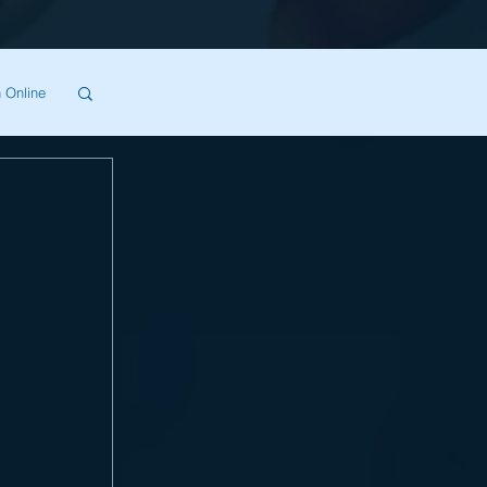
 Online
SA