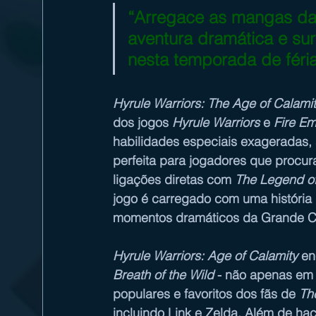
“Arregace as mangas da 
aventura dramática e sur
nesta temporada de féria
Hyrule Warriors: The Age of Calami
dos jogos 
Hyrule Warriors
 e 
Fire E
habilidades especiais exageradas, 
perfeita para jogadores que procur
ligações diretas com 
The Legend of
jogo é carregado com uma história 
momentos dramáticos da Grande Ca
Hyrule Warriors: Age of Calamity
 en
Breath of the Wild
 - não apenas em 
populares e favoritos dos fãs de 
Th
incluindo Link e Zelda. Além de ha