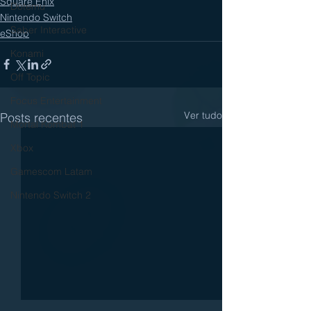
Square Enix
Dotemu
Nintendo Switch
Saber Interactive
eShop
Konami
Off Topic
Focus Entertainment
Ver tudo
Posts recentes
Mortal Kombat 1
Xbox
Gamescom Latam
Nintendo Switch 2