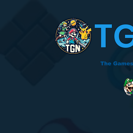
T
The Games