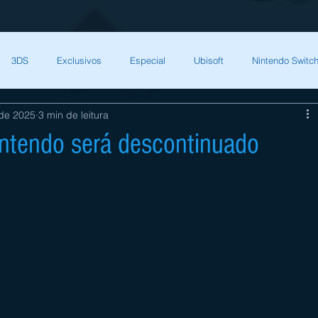
3DS
Exclusivos
Especial
Ubisoft
Nintendo Switch
 de 2025
3 min de leitura
Capcom
Square Enix
Nintendo Direct
The Games Brasil
intendo será descontinuado
HQ Nordic
Bandai Namco
Indies
CD Projekt Red
NI
endo Switch
THQ Nordic
Darksiders Warmastered