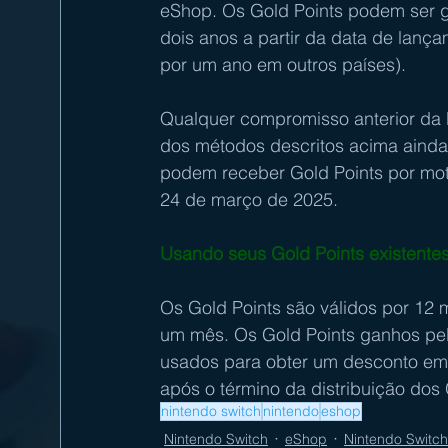
eShop. Os Gold Points podem ser 
dois anos a partir da data de lançam
por um ano em outros países). 
Qualquer compromisso anterior da 
dos métodos descritos acima ainda
podem receber Gold Points por mot
24 de março de 2025. 
Usando seus Gold Points existentes
Os Gold Points são válidos por 12 m
um mês. Os Gold Points ganhos pelo
usados ​​para obter um desconto 
após o término da distribuição dos 
nintendo switch
nintendo
eshop
Nintendo Switch
eShop
Nintendo Switch