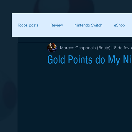
Todos posts
Review
Nintendo Switch
eShop
Marcos Chapacais (Bouty)
18 de fev.
SEGA
Mega Man
Zelda
Bethesda
Gold Points do My N
Sessão Retro
Final Fantasy
Xenoblade
T
Começar
Sua comunidade
Nintendo
Nint