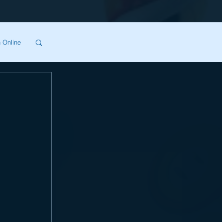
 Online
SA