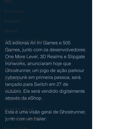
3DS
Exclusivos
Especial
Ubisoft
Nintendo Switch Online
AS editoras All In! Games e 505 
Games, junto com os desenvolvedores 
SEGA
One More Level, 3D Realms e Slipgate 
Mega Man
Ironworks, anunciaram hoje que 
Ghostrunner, um jogo de ação parkour 
Zelda
cyberpunk em primeira pessoa, será 
Bethesda
lançado para Switch em 27 de 
Capcom
outubro. Ele será vendido digitalmente 
através da eShop.
Square Enix
Nintendo Direct
Esta é uma visão geral de Ghostrunner, 
junto com um trailer:
The Games Brasil
Sessão Retro