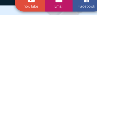
YouTube
Email
Facebook
Gostou da leitura? Doe agora e me
ajude a proporcionar notícias e análises
aos meus leitores
© Criado por Andrey Daher Coelho.