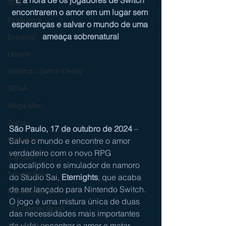
É a hora de os jogadores de Switch 
3DS
encontrarem o amor em um lugar sem 
Exclusivos
esperanças e salvar o mundo de uma 
ameaça sobrenatural
Especial
Ubisoft
Nintendo Switch Online
SEGA
Mega Man
Zelda
São Paulo, 17 de outubro de 2024
 – 
Bethesda
Salve o mundo e encontre o amor 
verdadeiro com o novo RPG 
Capcom
apocalíptico e simulador de namoro 
Square Enix
do Studio Sai, 
Eternights
, que acaba 
de ser lançado para Nintendo Switch. 
Nintendo Direct
O jogo é uma mistura única de duas 
The Games Brasil
das necessidades mais importantes 
da vida: encontrar o amor e matar 
Sessão Retro