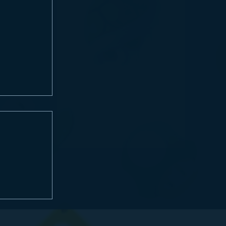
re 4: Datas
-venda no