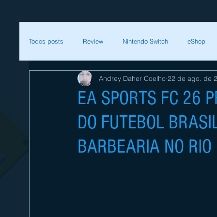
Todos posts
Review
Nintendo Switch
eShop
Andrey Daher Coelho
22 de ago. de 
SEGA
Mega Man
Zelda
Bethesda
EA SPORTS FC 26 
DO FUTEBOL BRASI
Sessão Retro
Final Fantasy
Xenoblade
T
BARBEARIA NO RIO
Começar
Sua comunidade
Nintendo
Nint