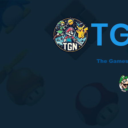
T
The Games