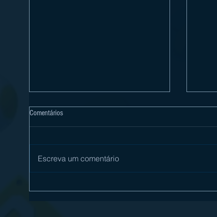
Comentários
Escreva um comentário
[Review] Final Fantasy X / X-2 HD
[Revi
Remaster é sublime no Nintendo
STORY
Switch 2
Switc