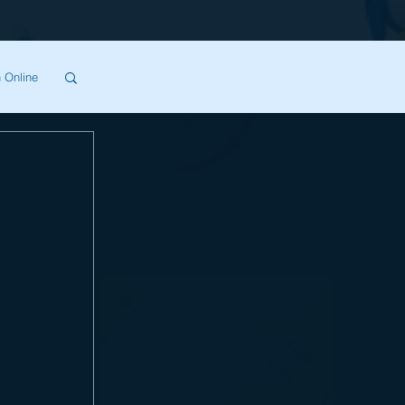
 Online
SA