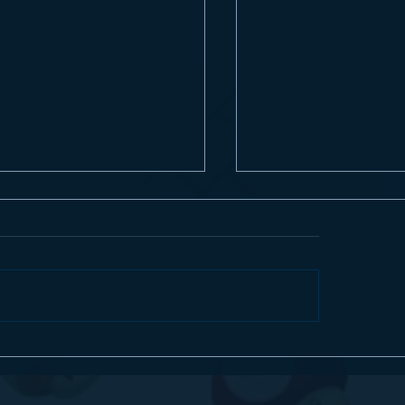
ew] STAR OCEAN THE SECOND
Call of Duty: Modern Warfa
 R é Belíssimo no Nintendo
do Beta, COD: NEXT e pré
h 2
Switch 2 são reveladas