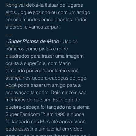
Kong vai deixá-la flutuar de lugares 
Bloober Team
altos. Jogue sozinho ou com um amigo 
Microids
em oito mundos emocionantes. Todos 
Gearbox
a bordo, e vamos zarpar!
SNK
· 
Super Picross de Mario
 - Use os 
PQube
números como pistas e retire 
quadrados para trazer uma imagem 
Mario
oculta à superfície, com Mario 
EA
torcendo por você conforme você 
Marvelous
avança nos quebra-cabeças do jogo. 
Você pode trazer um amigo para a 
Xseed
escavação também. Dois cinzéis são 
Activision
melhores do que um! Este jogo de 
quebra-cabeça foi lançado no sistema 
Atlus
Super Famicom ™ em 1995 e nunca 
E3
foi lançado nos EUA até agora. Você 
pode assistir a um tutorial em vídeo 
Koei Tecmo
para ajudá-lo a mergulhar no jogo
 aqui