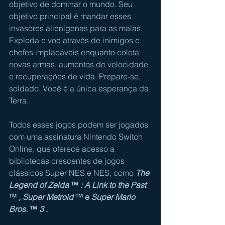
objetivo de dominar o mundo. Seu 
objetivo principal é mandar esses 
invasores alienígenas para as malas. 
Exploda e voe através de inimigos e 
chefes implacáveis ​​enquanto coleta 
novas armas, aumentos de velocidade 
e recuperações de vida. Prepare-se, 
soldado. Você é a única esperança da 
Terra.
Todos esses jogos podem ser jogados 
com uma assinatura Nintendo Switch 
Online, que oferece acesso a 
bibliotecas crescentes de jogos 
clássicos Super NES e NES, como 
The 
Legend of Zelda 
™ 
: A Link to the Past 
™ 
, Super Metroid 
™ e 
Super Mario 
Bros. 
™ 
3
 .