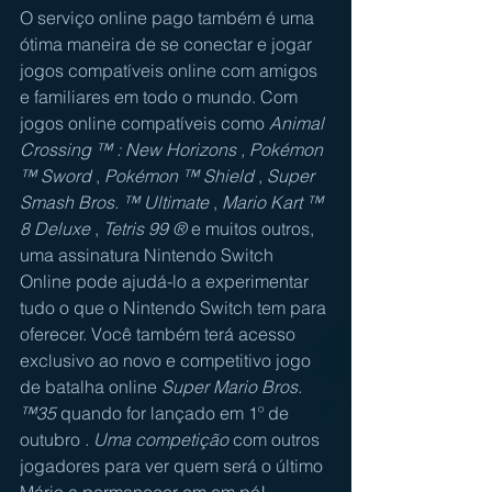
O serviço online pago também é uma 
ótima maneira de se conectar e jogar 
jogos compatíveis online com amigos 
e familiares em todo o mundo. Com 
jogos online compatíveis como 
Animal 
Crossing ™ : New Horizons
 , 
Pokémon 
™ Sword
 , 
Pokémon ™ Shield
 , 
Super 
Smash Bros. ™ Ultimate
 , 
Mario Kart ™ 
8 Deluxe
 , 
Tetris 99 ®
 e muitos outros, 
uma assinatura Nintendo Switch 
Online pode ajudá-lo a experimentar 
tudo o que o Nintendo Switch tem para 
oferecer. Você também terá acesso 
exclusivo ao novo e competitivo jogo 
de batalha online 
Super Mario Bros. 
™35
 quando for lançado em 1º de 
outubro
 . Uma competição
 com outros 
jogadores para ver quem será o último 
Mário a permanecer em em pé!