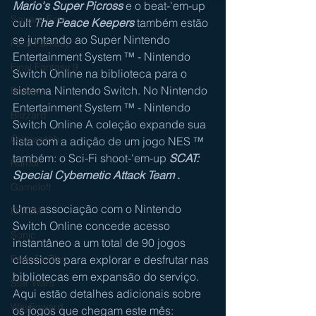
Mario's Super Picross
e o beat-'em-up 
Square Enix
cult 
T
he Peace Keepers
também estão 
se juntando ao 
Super Nintendo 
Final Fantasy
Entertainment System ™ - Nintendo 
Final Fantasy 9
Switch Online
 na biblioteca para o 
sistema Nintendo Switch. No 
Nintendo 
Review
Entertainment System ™ - Nintendo 
Blizzard
Switch Online
 A coleção expande sua 
Overwatch
lista com a adição de um jogo NES ™ 
também: o Sci-Fi shoot-'em-up 
SCAT: 
Rumor
Special Cybernetic Attack Team
 .
Gameloft
Uma associação com o Nintendo 
DOOM
Switch Online concede acesso 
Sonic
instantâneo a um total de 90 jogos 
clássicos para explorar e desfrutar nas 
Free-To-Play
bibliotecas em expansão do serviço. 
Star Wars
Aqui estão detalhes adicionais sobre 
WayFoward
os jogos que chegam este mês: