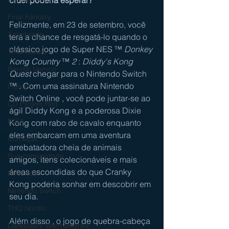
Final Fantasy
Felizmente, em 23 de setembro, você 
Xenoblade
terá a chance de resgatá-lo quando o 
clássico jogo de Super NES ™ 
Donkey 
THQ Nordic
Kong Country 
™ 
2
 : 
Diddy's Kong 
Bandai Namco
Quest
 chegar para o 
Nintendo Switch
™ . Com uma assinatura
 Nintendo 
Indies
Switch Online
 , você pode juntar-se ao 
CD Projekt Red
ágil Diddy Kong e a poderosa Dixie 
NISA
Kong com rabo de cavalo enquanto 
eles embarcam em uma aventura 
Começar
arrebatadora cheia de animais 
Sua comunidade
amigos, itens colecionáveis ​​e mais 
áreas escondidas do que Cranky 
Nintendo
Kong poderia sonhar em descobrir em 
Nintendo Switch
seu dia.
THQ Nordic
Além disso 
, 
o jogo de quebra-cabeça 
Darksiders Warmastered