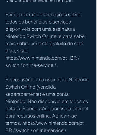
Para obter mais informações sobre 
todos os benefícios e serviços 
disponíveis com uma assinatura 
Nintendo Switch Online, e para saber 
mais sobre um teste gratuito de sete 
dias, visite 
https://www.nintendo.com/pt_ BR / 
switch / online-service /
 .
É necessária uma assinatura Nintendo 
Switch Online (vendida 
separadamente) e uma conta 
Nintendo. Não disponível em todos os 
países. É necessário acesso à Internet 
para recursos online. Aplicam-se 
termos. 
https://www.nintendo.com/pt_ 
BR / switch / online-service /