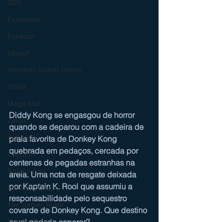
3DS
Exclusivos
Especial
Ubisoft
Nintendo Switch Online
SEGA
Mega Man
Diddy Kong se engasgou de horror 
Zelda
quando se deparou com a cadeira de 
Bethesda
praia favorita de Donkey Kong 
quebrada em pedaços, cercada por 
Capcom
centenas de pegadas estranhas na 
Square Enix
areia. Uma nota de resgate deixada 
por Kaptain K. Rool que assumiu a 
Nintendo Direct
responsabilidade pelo sequestro 
The Games Brasil
covarde de Donkey Kong. Que destino 
cruel poderia esperar?
Sessão Retro