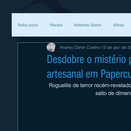
Todos posts
Review
Nintendo Switch
eShop
Andrey Daher Coelho
13 de abr. de 2
SEGA
Mega Man
Zelda
Bethesda
Desdobre o mistério 
artesanal em Paperc
Sessão Retro
Final Fantasy
Xenoblade
T
Roguelite de terror recém-revelado
salto de dimen
Começar
Sua comunidade
Nintendo
Nint