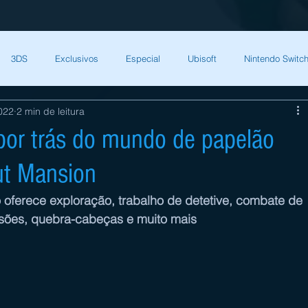
3DS
Exclusivos
Especial
Ubisoft
Nintendo Switch
022
2 min de leitura
Capcom
Square Enix
Nintendo Direct
The Games Brasil
por trás do mundo de papelão
ut Mansion
HQ Nordic
Bandai Namco
Indies
CD Projekt Red
NI
 oferece exploração, trabalho de detetive, combate de 
sões, quebra-cabeças e muito mais
endo Switch
THQ Nordic
Darksiders Warmastered