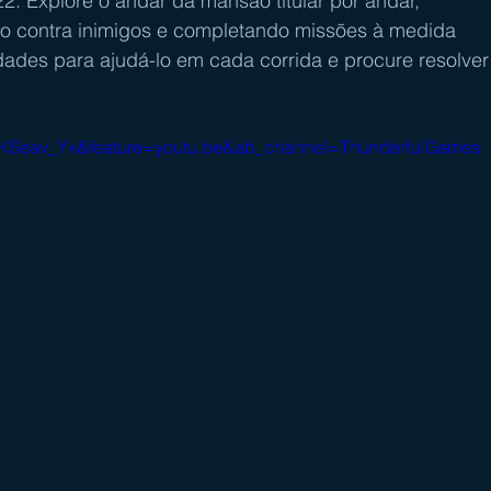
. Explore o andar da mansão titular por andar, 
o contra inimigos e completando missões à medida 
ades para ajudá-lo em cada corrida e procure resolver
QKSeav_Yk&feature=youtu.be&ab_channel=ThunderfulGames