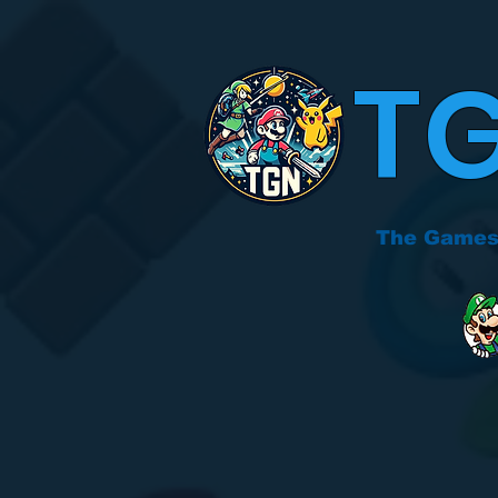
T
The Games