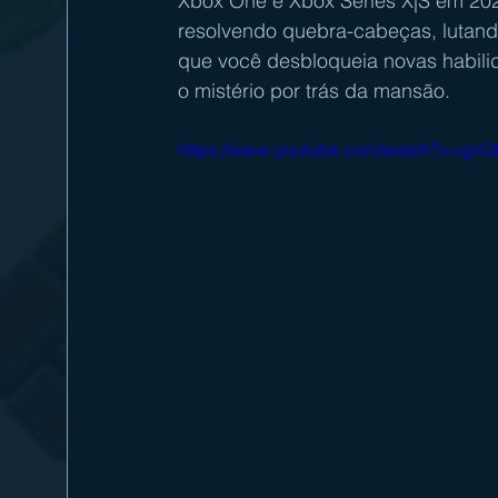
Xbox One e Xbox Series X|S em 2022
resolvendo quebra-cabeças, lutand
que você desbloqueia novas habilid
o mistério por trás da mansão.
https://www.youtube.com/watch?v=gn