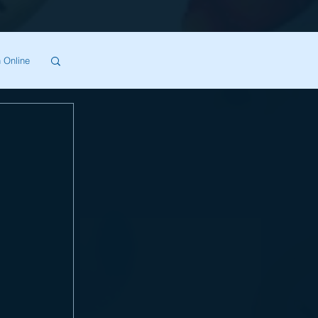
 Online
SA