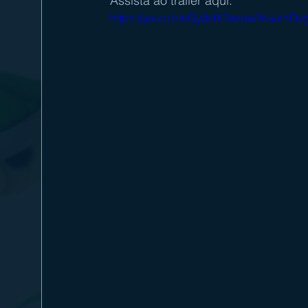
Assista ao trailer aqui:
https://youtu.be/Qy3xfX3ezpw?si=sYOv