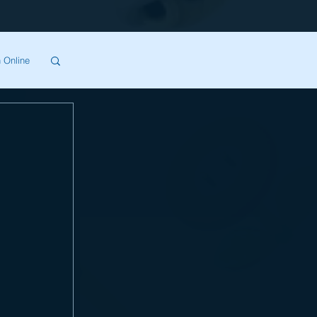
 Online
SA