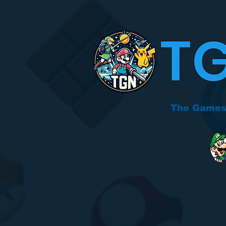
T
The Games