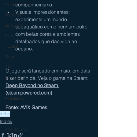
companheirismo.
Bloober Team
Visuais impressionantes: 
Microids
experimente um mundo 
Gearbox
subaquático como nenhum outro, 
com belas cores e ambientes 
SNK
detalhados que dão vida ao 
PQube
oceano.
Mario
EA
O jogo será lançado em maio, em data 
Marvelous
a ser definida. Veja o game na Steam: 
Deep Beyond no Steam 
Xseed
(
steampowered.com
)
Activision
Fonte: AVIX Games.
Atlus
indie
E3
Indies
Koei Tecmo