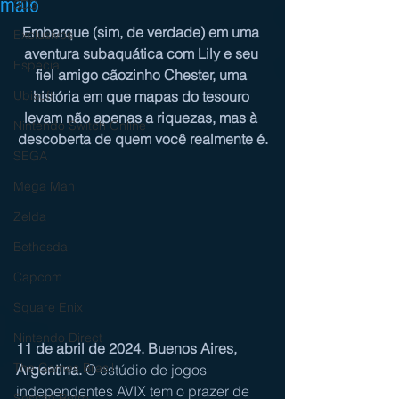
maio
3DS
Embarque (sim, de verdade) em uma 
Exclusivos
aventura subaquática com Lily e seu 
Especial
fiel amigo cãozinho Chester, uma 
Ubisoft
história em que mapas do tesouro 
levam não apenas a riquezas, mas à 
Nintendo Switch Online
descoberta de quem você realmente é.
SEGA
Mega Man
Zelda
Bethesda
Capcom
Square Enix
Nintendo Direct
11 de abril de 2024. Buenos Aires, 
The Games Brasil
Argentina.
 O estúdio de jogos 
independentes AVIX tem o prazer de 
Sessão Retro