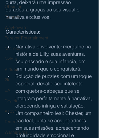
curta, deixará uma impressão 
Obsidian
duradoura graças ao seu visual e 
narrativa exclusivos.
Gungho
WayFoward
Características:
Forever Entertainment
Narrativa envolvente: mergulhe na 
Microsoft
história de Lilly, suas aventuras, 
Nvidia
seu passado e sua infância, em 
um mundo que o conquistará.
Virtuos
Solução de puzzles com um toque 
2k
especial: desafie seu intelecto 
EA
com quebra-cabeças que se 
integram perfeitamente à narrativa, 
Crytek
oferecendo intriga e satisfação.
Aspyr
Um companheiro leal: Chester, um 
cão leal, junta-se aos jogadores 
Team 17
em suas missões, acrescentando 
WarnerBros
profundidade emocional e 