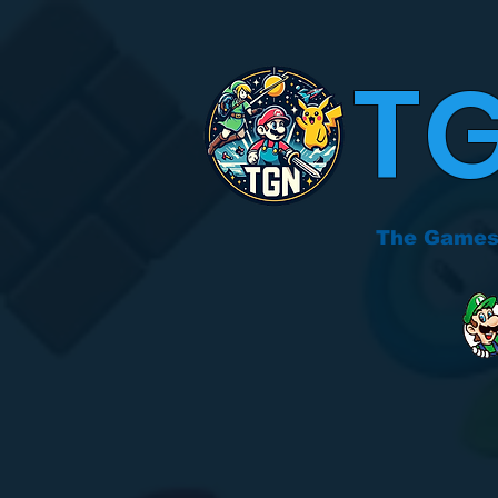
T
The Games