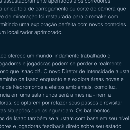
es assustadoramente apertados e os corredores 
 única tela de carregamento ou corte de câmera que 
e de mineração foi restaurada para o remake com 
ermitindo uma exploração perfeita com novos controles 
um localizador aprimorado.
ace oferece um mundo lindamente trabalhado e 
 jogadores e jogadoras podem se perder e realmente 
oso que Isaac dá. O novo Diretor de Intensidade ajusta
minho de Isaac enquanto ele explora áreas novas e 
s de Necromorfos a efeitos ambientais, como luz, 
iência em uma sala nunca será a mesma - nem a 
ras, se optarem por refazer seus passos e revisitar 
ovas situações que os aguardam. Os batimentos 
rços de Isaac também se ajustam com base em seu nível
dores e jogadoras feedback direto sobre seu estado 