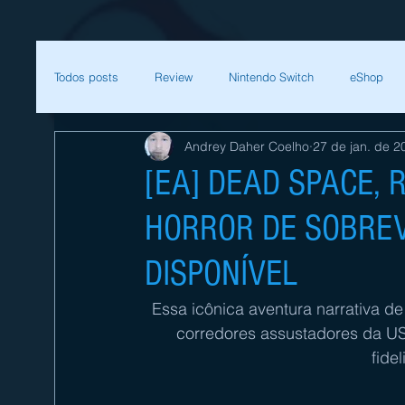
Todos posts
Review
Nintendo Switch
eShop
Andrey Daher Coelho
27 de jan. de 2
SEGA
Mega Man
Zelda
Bethesda
[EA] DEAD SPACE, 
HORROR DE SOBREVI
Sessão Retro
Final Fantasy
Xenoblade
T
DISPONÍVEL
Começar
Sua comunidade
Nintendo
Nint
Essa icônica aventura narrativa de
corredores assustadores da US
fide