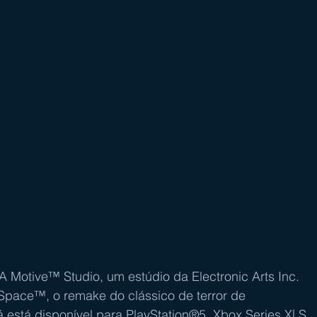
A Motive™ Studio, um estúdio da Electronic Arts Inc. 
pace™, o remake do clássico de terror de 
já está disponível para PlayStation®5, Xbox Series X| S 