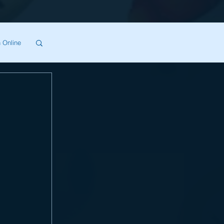
 Online
SA