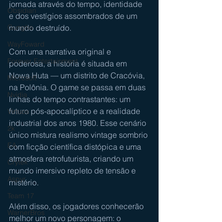
jornada através do tempo, identidade 
Obsidian
e dos vestígios assombrados de um 
mundo destruído.
Gungho
WayFoward
Com uma narrativa original e 
Forever Entertainment
poderosa, a história é situada em 
Nowa Huta — um distrito de Cracóvia, 
Microsoft
na Polônia. O game se passa em duas 
Nvidia
linhas do tempo contrastantes: um 
futuro pós-apocalíptico e a realidade 
Virtuos
industrial dos anos 1980. Esse cenário 
2k
único mistura realismo vintage sombrio 
EA
com ficção científica distópica e uma 
atmosfera retrofuturista, criando um 
Crytek
mundo imersivo repleto de tensão e 
Aspyr
mistério.
Team 17
Além disso, os jogadores conhecerão 
WarnerBros
melhor um novo personagem: o 