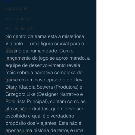
Square Enix
Final Fantasy
Final Fantasy 9
No centro da trama está a misteriosa 
Review
Viajante — uma figura crucial para o 
Blizzard
destino da humanidade. Com o 
lançamento do jogo se aproximando, a 
Overwatch
equipe de desenvolvimento revela 
Rumor
mais sobre a narrativa complexa do 
game em um novo episódio do Dev 
Gameloft
Diary. Klaudia Sewera (Produtora) e 
DOOM
Grzegorz Like (Designer Narrativo e 
Sonic
Roteirista Principal), contam como as 
almas são extraídas, quem deve ser 
Free-To-Play
escolhido e qual é o verdadeiro 
Star Wars
propósito dos Viajantes. Esta não é 
apenas uma história de terror, é uma 
WayFoward