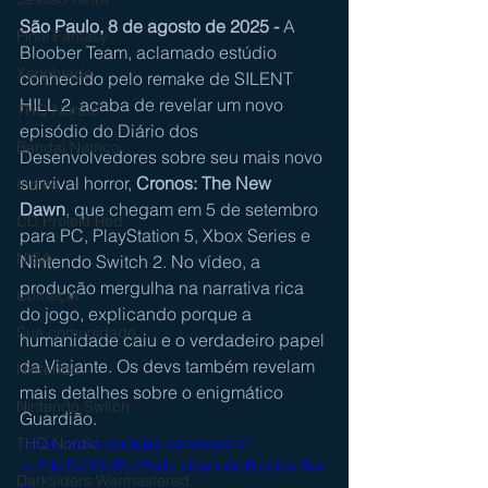
São Paulo, 8 de agosto de 2025 -
 A 
Final Fantasy
Bloober Team, aclamado estúdio 
Xenoblade
conhecido pelo remake de SILENT 
HILL 2, acaba de revelar um novo 
THQ Nordic
episódio do Diário dos 
Bandai Namco
Desenvolvedores sobre seu mais novo 
survival horror, 
Cronos: The New 
Indies
Dawn
, que chegam em 5 de setembro 
CD Projekt Red
para PC, PlayStation 5, Xbox Series e 
NISA
Nintendo Switch 2. No vídeo, a 
produção mergulha na narrativa rica 
Começar
do jogo, explicando porque a 
Sua comunidade
humanidade caiu e o verdadeiro papel 
da Viajante. Os devs também revelam 
Nintendo
mais detalhes sobre o enigmático 
Nintendo Switch
Guardião.
https://www.youtube.com/watch?
THQ Nordic
v=E4oTxOOpPpY&ab_channel=BlooberTea
Darksiders Warmastered
m