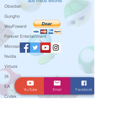
aos meus leitores
Obsidian
Gungho
WayFoward
Forever Entertainment
Microsoft
Nvidia
Virtuos
© Criado por Andrey Daher Coelho.
2k
EA
YouTube
Email
Facebook
Crytek
Aspyr
Team 17
WarnerBros