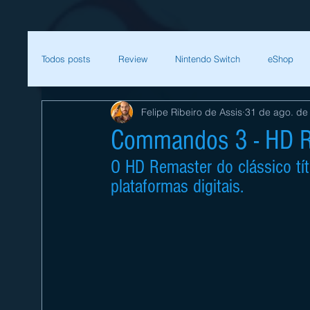
Todos posts
Review
Nintendo Switch
eShop
Felipe Ribeiro de Assis
31 de ago. de
SEGA
Mega Man
Zelda
Bethesda
Commandos 3 - HD Re
O HD Remaster do clássico títu
Sessão Retro
Final Fantasy
Xenoblade
T
plataformas digitais.
Começar
Sua comunidade
Nintendo
Nint