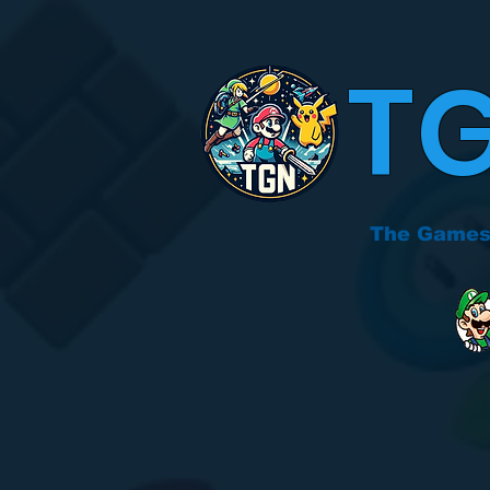
T
The Games