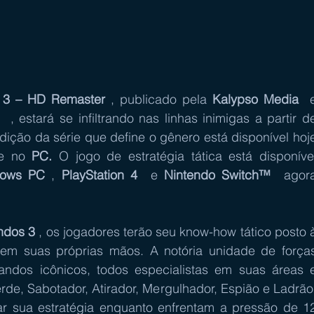
3 – HD Remaster
 , publicado pela 
Kalypso Media
  e
  , estará se infiltrando nas linhas inimigas a partir de
edição da série que define o gênero está disponível hoje
e no 
PC. 
O jogo de estratégia tática está disponível
dows PC
 , 
PlayStation 4
  e 
Nintendo Switch™
  agora
dos 3
 , os jogadores terão seu know-how tático posto à
em suas próprias mãos. A notória unidade de forças
ndos icônicos, todos especialistas em suas áreas e
rde, Sabotador, Atirador, Mergulhador, Espião e Ladrão.
r sua estratégia enquanto enfrentam a pressão de 12