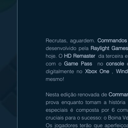
Recrutas, aguardem. 
Commandos 
desenvolvido pela 
Raylight Games
hoje. O 
HD Remaster
  da terceira 
com o 
Game Pass
  no 
console
 
digitalmente no 
Xbox One
 , 
Win
mesmo!  
Nesta edição renovada de 
Comman
prova enquanto tomam a história 
especiais é composta por 6 coma
cruciais para o sucesso: o Boina Ve
Os jogadores terão que aperfeiçoa