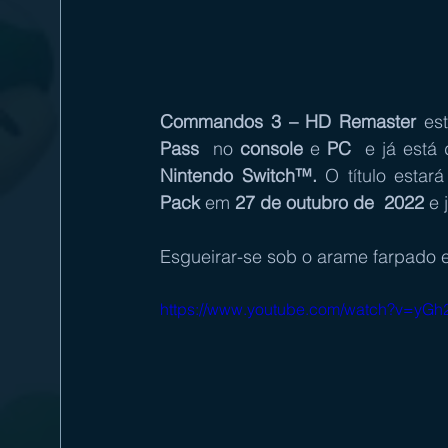
Commandos 3 – HD Remaster
 es
Pass
  no 
console
 e 
PC
  e já está 
Nintendo Switch™. 
O título estar
Pack
 em 
27 de outubro de  2022
 e 
Esgueirar-se sob o arame farpado e c
https://www.youtube.com/watch?v=yGh