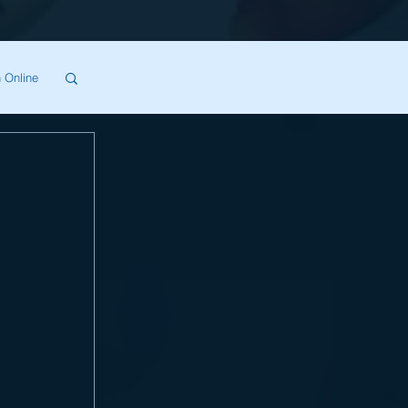
 Online
SA