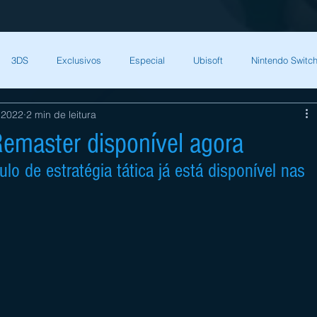
3DS
Exclusivos
Especial
Ubisoft
Nintendo Switch
 2022
2 min de leitura
Capcom
Square Enix
Nintendo Direct
The Games Brasil
master disponível agora
lo de estratégia tática já está disponível nas 
HQ Nordic
Bandai Namco
Indies
CD Projekt Red
NI
endo Switch
THQ Nordic
Darksiders Warmastered