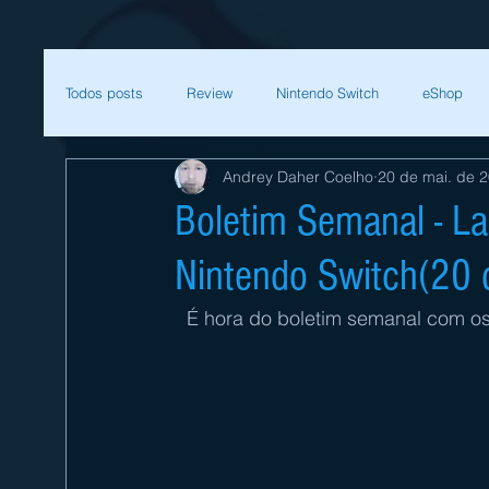
Todos posts
Review
Nintendo Switch
eShop
Andrey Daher Coelho
20 de mai. de 
SEGA
Mega Man
Zelda
Bethesda
Boletim Semanal - L
Nintendo Switch(20 
Sessão Retro
Final Fantasy
Xenoblade
T
É hora do boletim semanal com os 
Começar
Sua comunidade
Nintendo
Nint