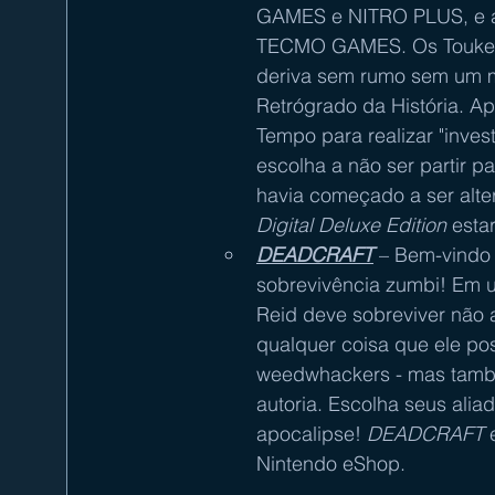
GAMES e NITRO PLUS, e a 
TECMO GAMES. Os Touken 
deriva sem rumo sem um me
Retrógrado da História. A
Tempo para realizar "inve
escolha a não ser partir p
havia começado a ser alte
Digital Deluxe Edition
 esta
DEADCRAFT
 – Bem-vindo
sobrevivência zumbi! Em 
Reid deve sobreviver não 
qualquer coisa que ele po
weedwhackers - mas també
autoria. Escolha seus alia
apocalipse! 
DEADCRAFT 
Nintendo eShop.