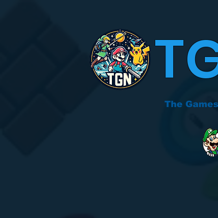
T
The Games