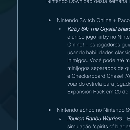
Nintendo Download desta semana in
Nintendo Switch Online + Pac
Kirby 64: The Crystal Shar
e único jogo kirby no Nint
Online
! – os jogadores gu
usando habilidades clássic
inimigos. Você pode até m
minijogos separados de q
e Checkerboard Chase! 
Ki
voando estrela para jogad
Expansion Pack
 em 20 de 
Nintendo eShop no Nintendo S
Touken Ranbu Warriors
 – 
simulação "spirits of blades