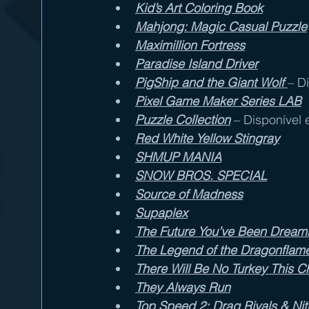
Kid’s Art Coloring Book
Mahjong: Magic Casual Puzzle
Maximillion Fortress
Paradise Island Driver
PigShip and the Giant Wolf
– D
Pixel Game Maker Series LAB
Puzzle Collection
 – Disponível
Red White Yellow Stingray
SHMUP MANIA
SNOW BROS. SPECIAL
Source of Madness
Supaplex
The Future You’ve Been Dream
The Legend of the Dragonflame
There Will Be No Turkey This C
They Always Run
Top Speed 2: Drag Rivals & Nit