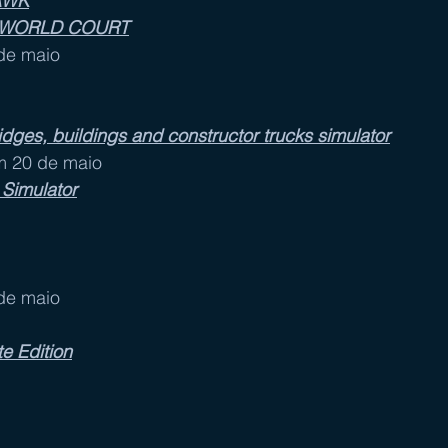
AWK
S WORLD COURT
 de maio
dges, buildings and constructor trucks simulator
em 20 de maio
 Simulator
 de maio
e Edition