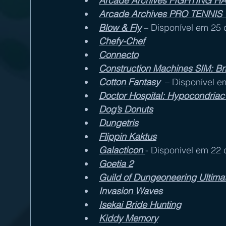
Arcade Archives FIGHTING H
Arcade Archives PRO TENNI
Blow & Fly
 – Disponível em 25
Chefy-Chef
Connecto
Construction Machines SIM: Bri
Cotton Fantasy
  – Disponível 
Doctor Hospital: Hypocondriac
Dog’s Donuts
Dungetris
Flippin Kaktus
Galacticon
- Disponível em 22
Goetia 2
Guild of Dungeoneering Ultimat
Invasion Waves
Isekai Bride Hunting
Kiddy Memory