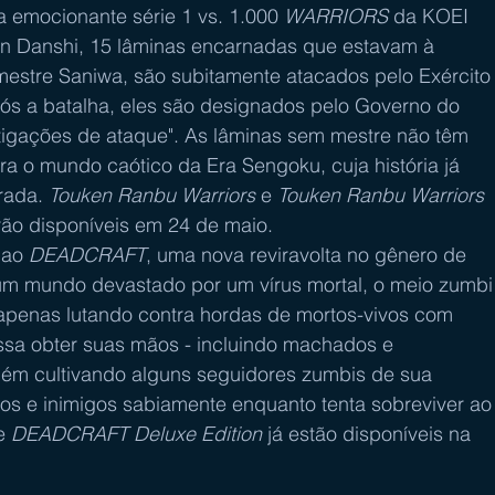
emocionante série 1 vs. 1.000 
WARRIORS
 da KOEI 
Danshi, 15 lâminas encarnadas que estavam à 
stre Saniwa, são subitamente atacados pelo Exército
pós a batalha, eles são designados pelo Governo do 
stigações de ataque". As lâminas sem mestre não têm 
ara o mundo caótico da Era Sengoku, cuja história já 
rada. 
Touken Ranbu Warriors
 e 
Touken Ranbu Warriors 
rão disponíveis em 24 de maio.
 ao 
DEADCRAFT
, uma nova reviravolta no gênero de 
um mundo devastado por um vírus mortal, o meio zumbi
apenas lutando contra hordas de mortos-vivos com 
ssa obter suas mãos - incluindo machados e 
m cultivando alguns seguidores zumbis de sua 
dos e inimigos sabiamente enquanto tenta sobreviver ao
e 
DEADCRAFT Deluxe Edition
 já estão disponíveis na 