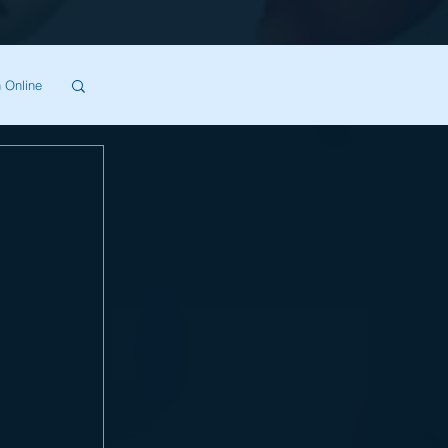
 Online
SA