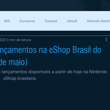
3DS
Exclusivos
Especial
Ubisoft
Nintendo Switch
2022
3 min de leitura
Capcom
Square Enix
Nintendo Direct
The Games Brasil
ançamentos na eShop Brasil do
de maio)
HQ Nordic
Bandai Namco
Indies
CD Projekt Red
NI
lançamentos disponíveis a partir de hoje na Nintendo 
eShop brasileira.
endo Switch
THQ Nordic
Darksiders Warmastered