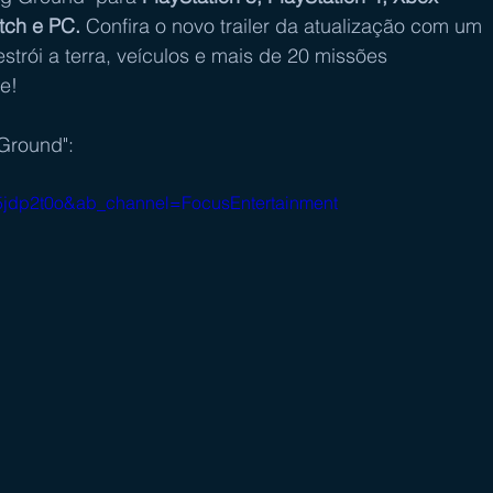
tch e PC.
 Confira o novo trailer da atualização com um 
rói a terra, veículos e mais de 20 missões 
e!
 Ground":
5jdp2t0o&ab_channel=FocusEntertainment