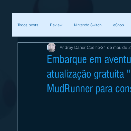
Todos posts
Review
Nintendo Switch
eShop
Andrey Daher Coelho
24 de mai. de 
SEGA
Mega Man
Zelda
Bethesda
Embarque em aventur
atualização gratuita
Sessão Retro
Final Fantasy
Xenoblade
T
MudRunner para cons
Começar
Sua comunidade
Nintendo
Nint