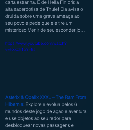
carta estranha. É de Hella Finidrir, a 
alta sacerdotisa de Thule! Ela avisa o 
druida sobre uma grave ameaça ao 
seu povo e pede que ele tire um 
misterioso Menir de seu esconderijo…
https://www.youtube.com/watch?
v=FXkzh1pYF8s
Asterix & Obelix XXXL – The Ram From 
Hibernia:
 Explore e evolua pelos 6 
mundos deste jogo de ação e aventura 
e use objetos ao seu redor para 
desbloquear novas passagens e 