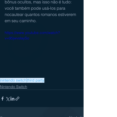
bônus ocultos, mas isso não é tudo: 
você também pode usá-los para 
nocautear quantos romanos estiverem 
em seu caminho.  
https://www.youtube.com/watch?
v=95jwvslaySo
nintendo switch
third party
Nintendo Switch