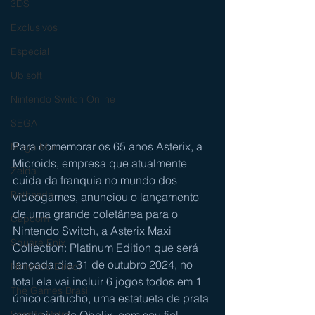
3DS
Exclusivos
Especial
Ubisoft
Nintendo Switch Online
SEGA
Para comemorar os 65 anos Asterix, a 
Mega Man
Microids, empresa que atualmente 
Zelda
cuida da franquia no mundo dos 
Bethesda
videogames, anunciou o lançamento 
de uma grande coletânea para o 
Capcom
Nintendo Switch, a Asterix Maxi 
Square Enix
Collection: Platinum Edition que será 
lançada dia 31 de outubro 2024, no 
Nintendo Direct
total ela vai incluir 6 jogos todos em 1 
The Games Brasil
único cartucho, uma estatueta de prata 
exclusiva de Obelix, com seu fiel 
Sessão Retro