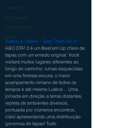
Square Enix
Final Fantasy
Final Fantasy 9
Review
Asterix & Obelix – Slap Them All! 2: 
Blizzard
A&O STA! 2 é um Beat’em Up cheio de 
tapas com um enredo original. Você 
Overwatch
visitará muitos lugares diferentes ao 
Rumor
longo do caminho: ruínas esquecidas 
em uma floresta escura, o maior 
Gameloft
acampamento romano de todos os 
DOOM
tempos e até mesmo Lutèce… Uma 
Sonic
jornada em direção a terras distantes, 
repleta de ambientes diversos, 
Free-To-Play
pontuada por inúmeros encontros, 
Star Wars
claro apresentando uma distribuição 
generosa de tapas! Tudo 
WayFoward