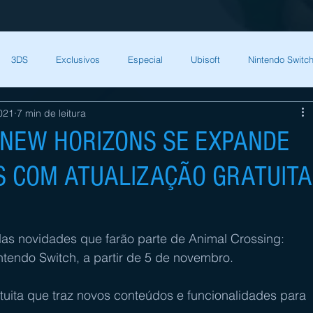
3DS
Exclusivos
Especial
Ubisoft
Nintendo Switch
021
7 min de leitura
Capcom
Square Enix
Nintendo Direct
The Games Brasil
 NEW HORIZONS SE EXPANDE
 COM ATUALIZAÇÃO GRATUITA
HQ Nordic
Bandai Namco
Indies
CD Projekt Red
NI
endo Switch
THQ Nordic
Darksiders Warmastered
as novidades que farão parte de 
Animal Crossing: 
ntendo Switch
, a partir de 5 de novembro.
tuita que traz novos conteúdos e funcionalidades para 