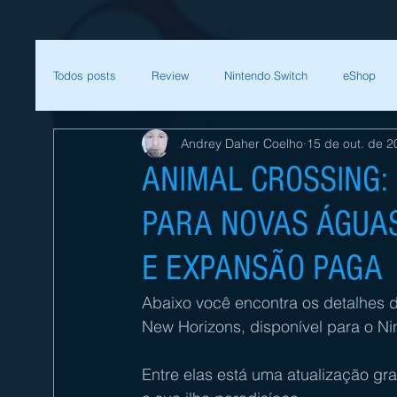
Todos posts
Review
Nintendo Switch
eShop
Andrey Daher Coelho
15 de out. de 2
SEGA
Mega Man
Zelda
Bethesda
ANIMAL CROSSING:
PARA NOVAS ÁGUAS
Sessão Retro
Final Fantasy
Xenoblade
T
E EXPANSÃO PAGA
Começar
Sua comunidade
Nintendo
Nint
Abaixo você encontra os detalhes d
New Horizons
, disponível para o 
Ni
Entre elas está uma atualização gra