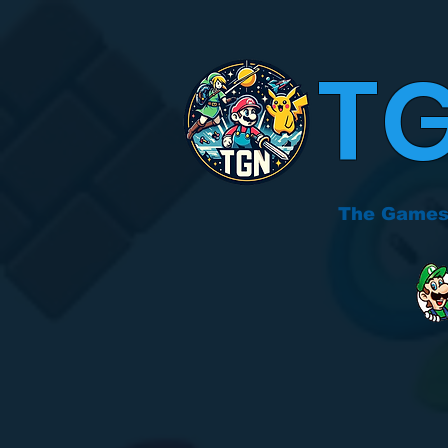
T
The Games