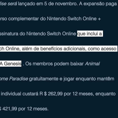
se será
 lançado em 5 de novembro. A expansão paga 
rso complementar do 
Nintendo Switch Online + 
ssinatura do Nintendo Switch Online 
que inclui a 
ch Online, além de benefícios adicionais, como acesso 
GA Genesis
 . Os membros podem baixar 
Animal 
ome Paradise
 gratuitamente e jogar enquanto mantêm 
 individual custará R $ 262,99 por 12 meses, enquanto 
$ 421,99 por 12 meses.