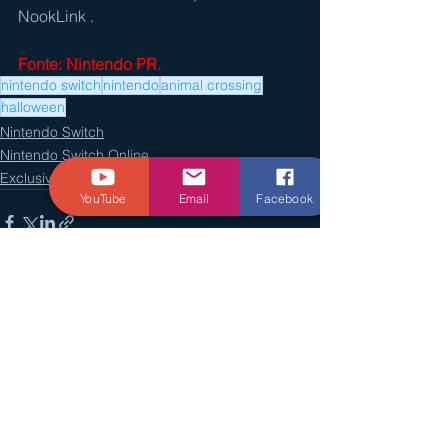
NookLink .
Fonte: Nintendo PR.
nintendo switch
nintendo
animal crossing
halloween
Nintendo Switch
Nintendo Switch Online
Exclusivos
YouTube
Email
Facebook
Ver tudo
Posts recentes