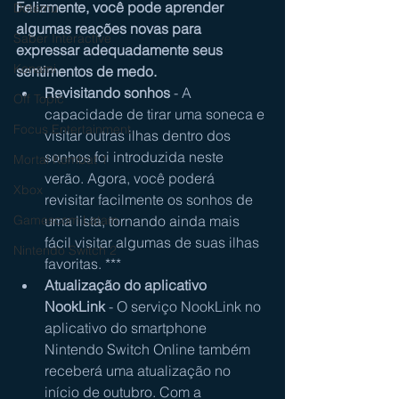
Felizmente, você pode aprender 
Dotemu
algumas reações novas para 
Saber Interactive
expressar adequadamente seus 
Konami
sentimentos de medo.
Revisitando sonhos
 - A 
Off Topic
capacidade de tirar uma soneca e 
Focus Entertainment
visitar outras ilhas dentro dos 
sonhos foi introduzida neste 
Mortal Kombat 1
verão. Agora, você poderá 
Xbox
revisitar facilmente os sonhos de 
uma lista, tornando ainda mais 
Gamescom Latam
fácil visitar algumas de suas ilhas 
Nintendo Switch 2
favoritas. ***
Atualização do aplicativo 
NookLink
 - O serviço NookLink no 
aplicativo do smartphone 
Nintendo Switch Online também 
receberá uma atualização no 
início de outubro. Com a 