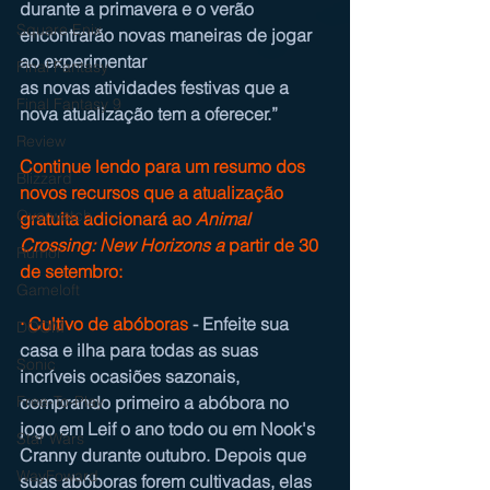
durante a primavera e o verão 
Square Enix
encontrarão novas maneiras de jogar 
ao experimentar
Final Fantasy
as novas atividades festivas que a 
Final Fantasy 9
nova atualização tem a oferecer.”
Review
Continue lendo para um resumo dos 
Blizzard
novos recursos que a atualização 
Overwatch
gratuita adicionará ao 
Animal 
Crossing: New Horizons a
 partir de 30 
Rumor
de setembro:
Gameloft
·
Cultivo de abóboras
 - Enfeite sua 
DOOM
casa e ilha para todas as suas 
Sonic
incríveis ocasiões sazonais, 
comprando primeiro a abóbora no 
Free-To-Play
jogo em Leif o ano todo ou em Nook's 
Star Wars
Cranny durante outubro. Depois que 
WayFoward
suas abóboras forem cultivadas, elas 