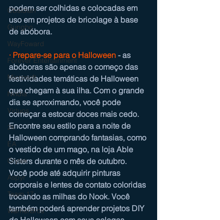
podem ser colhidas e colocadas em 
Obsidian
uso em projetos de bricolage à base 
Gungho
de abóbora.
WayFoward
·
Prepare-se para o Halloween
 - as 
Forever Entertainment
abóboras são apenas o começo das 
Microsoft
festividades temáticas de Halloween 
que chegam à sua ilha. Com o grande 
Nvidia
dia se aproximando, você pode 
Virtuos
começar a estocar doces mais cedo. 
Encontre seu estilo para a noite de 
2k
Halloween comprando fantasias, como 
EA
o vestido de um mago, na loja Able 
Sisters durante o mês de outubro. 
Crytek
Você pode até adquirir pinturas 
Aspyr
corporais e lentes de contato coloridas 
Team 17
trocando as milhas do Nook. Você 
também poderá aprender projetos DIY 
WarnerBros
de Halloween com seus colegas 