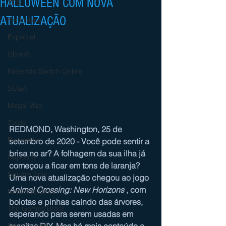
HALLOWEEN COM NOVA
3DS
ATUALIZAÇÃO
Exclusivos
Especial
Ubisoft
Nintendo Switch Online
SEGA
Mega Man
Zelda
REDMOND, Washington, 25 de 
Bethesda
setembro de 2020 - Você pode sentir a 
brisa no ar? A folhagem da sua ilha já 
Capcom
começou a ficar em tons de laranja? 
Square Enix
Uma nova atualização chegou ao jogo 
Animal Crossing: New Horizons
 , com 
Nintendo Direct
bolotas e pinhas caindo das árvores, 
The Games Brasil
esperando para serem usadas em 
receitas DIY. Mas há mais conteúdo a 
Sessão Retro