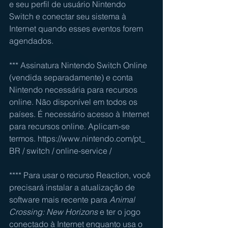
e seu perfil de usuário Nintendo 
Switch e conectar seu sistema à 
Internet quando esses eventos forem 
agendados.
*** Assinatura Nintendo Switch Online 
(vendida separadamente) e conta 
Nintendo necessária para recursos 
online. Não disponível em todos os 
países. É necessário acesso à Internet 
para recursos online. Aplicam-se 
termos. 
https://www.nintendo.com/pt_ 
BR / switch / online-service /
**** Para usar o recurso Reaction, você 
precisará instalar a atualização de 
software mais recente para 
Animal 
Crossing: New Horizons
 e ter o jogo 
conectado à Internet enquanto usa o  