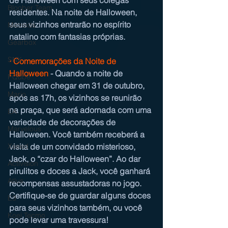
Bloober Team
residentes. Na noite de Halloween, 
seus vizinhos entrarão no espírito 
Microids
natalino com fantasias próprias.
Gearbox
SNK
·
Comemorações da Noite de 
Halloween
 - Quando a noite de 
PQube
Halloween chegar em 31 de outubro, 
Mario
após as 17h, os vizinhos se reunirão 
na praça, que será adornada com uma 
EA
variedade de decorações de 
Marvelous
Halloween. Você também receberá a 
visita de um convidado misterioso, 
Xseed
Jack, o “czar do Halloween”. Ao dar 
Activision
pirulitos e doces a Jack, você ganhará 
Atlus
recompensas assustadoras no jogo. 
Certifique-se de guardar alguns doces 
E3
para seus vizinhos também, ou você 
Koei Tecmo
pode levar uma travessura! 