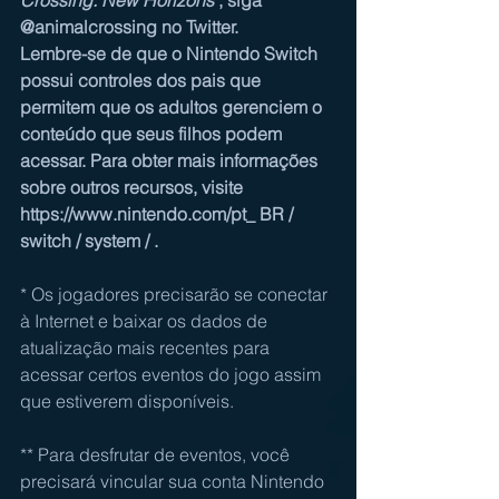
@animalcrossing
 no Twitter.
Lembre-se de que o Nintendo Switch 
possui 
controles dos pais
 que 
permitem que os adultos gerenciem o 
conteúdo que seus filhos podem 
acessar. Para obter mais informações 
sobre outros recursos, visite 
https://www.nintendo.com/pt_ BR / 
switch / system /
 .
* Os jogadores precisarão se conectar 
à Internet e baixar os dados de 
atualização mais recentes para 
acessar certos eventos do jogo assim 
que estiverem disponíveis.
** 
Para desfrutar de eventos, você 
precisará vincular sua conta Nintendo 