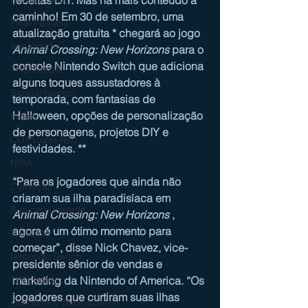
caminho! Em 30 de setembro, uma 
Final Fantasy
atualização gratuita * chegará ao jogo 
Xenoblade
Animal Crossing: New Horizons
 para o 
console Nintendo Switch
 que adiciona 
THQ Nordic
alguns toques assustadores à 
Bandai Namco
temporada, com fantasias de 
Halloween, opções de personalização 
Indies
de personagens, projetos DIY e 
CD Projekt Red
festividades. **
NISA
“Para os jogadores que ainda não 
Começar
criaram sua ilha paradisíaca em 
Sua comunidade
Animal Crossing: New Horizons
 , 
agora é um ótimo momento para 
Nintendo
começar”, disse Nick Chavez, vice-
Nintendo Switch
presidente sênior de vendas e 
marketing da Nintendo of America. “Os 
THQ Nordic
jogadores que curtiram suas ilhas 
Darksiders Warmastered