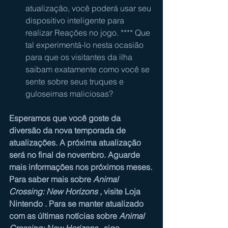
atualização, você poderá usar seu 
dispositivo inteligente para 
realizar Reações no jogo. **** Que 
tal experimentá-lo nesta ocasião 
para que os visitantes da ilha 
saibam exatamente como você se 
sente sobre seus truques e 
guloseimas maliciosas?
Esperamos que você goste da 
diversão da nova temporada de 
atualizações. A próxima atualização 
será no final de novembro. Aguarde 
mais informações nos próximos meses.
Para saber mais sobre 
Animal 
Crossing: New Horizons
 , visite 
Loja 
Nintendo
 . Para se manter atualizado 
com as últimas notícias sobre 
Animal 
Crossing: New Horizons
 , siga 