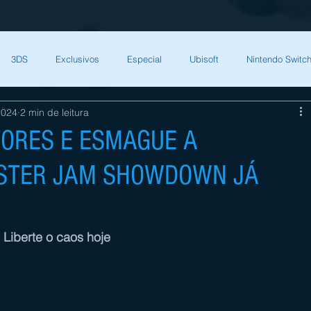
3DS
Exclusivos
Especial
Ubisoft
Nintendo Switch
2024
2 min de leitura
Capcom
Square Enix
Nintendo Direct
The Games Brasil
ORES E ESMAGUE A
NSTER JAM SHOWDOWN JÁ
HQ Nordic
Bandai Namco
Indies
CD Projekt Red
NI
endo Switch
THQ Nordic
Darksiders Warmastered
Liberte o caos hoje