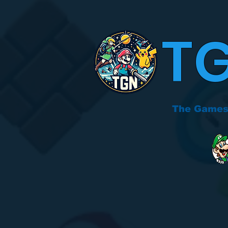
T
The Games