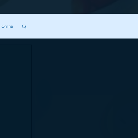
 Online
SA