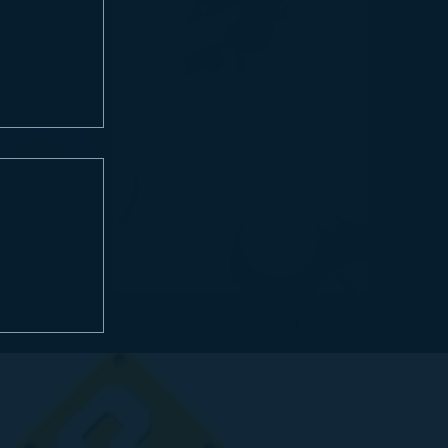
E E
LANÇAM
ITCH 2 HOJE