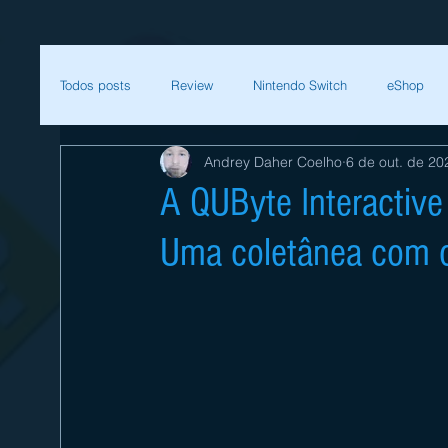
Todos posts
Review
Nintendo Switch
eShop
Andrey Daher Coelho
6 de out. de 20
SEGA
Mega Man
Zelda
Bethesda
A QUByte Interactive
Uma coletânea com os
Sessão Retro
Final Fantasy
Xenoblade
T
Começar
Sua comunidade
Nintendo
Nint