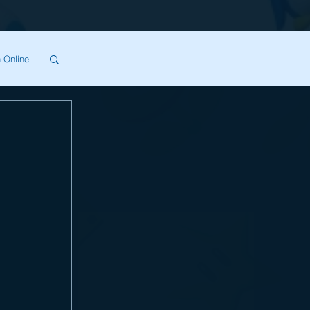
 Online
SA