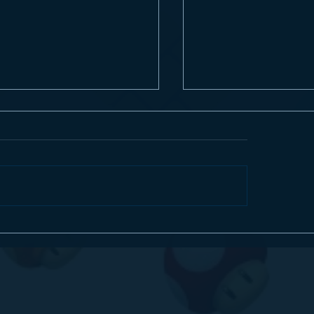
ew] Digimon Story Time Stranger
ANNAPURNA INTERACTIV
s um excelente RPG no Nintendo
BLUETWELVE STUDIOS 
h 2
STRAY NO NINTENDO SW