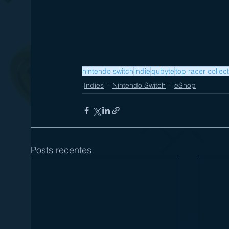
nintendo switch
indie
qubyte
top racer collec
Indies
Nintendo Switch
eShop
Posts recentes