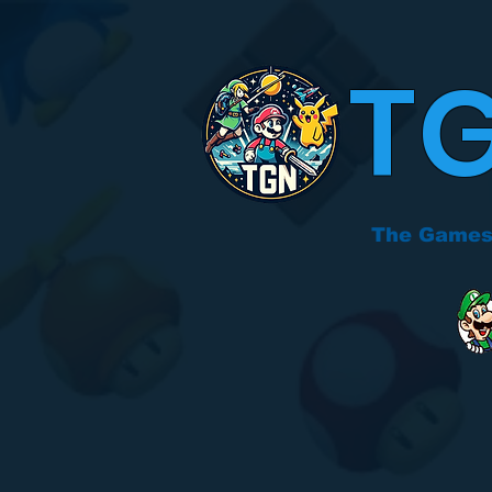
T
The Games