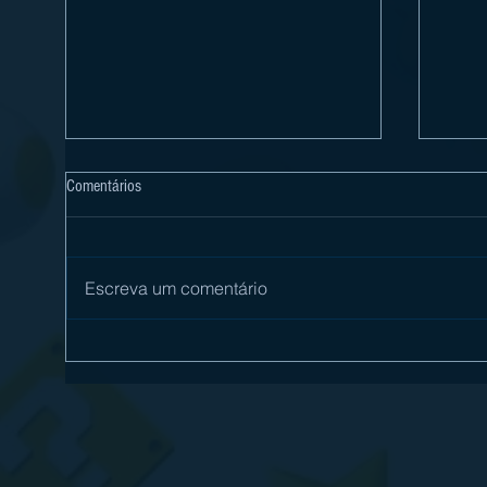
Comentários
Escreva um comentário
OCTOPATH TRAVELER E OCTOPATH
[Revi
TRAVELER II SÃO ANUNCIADOS PARA
é mai
NINTENDO SWITCH 2
Switc