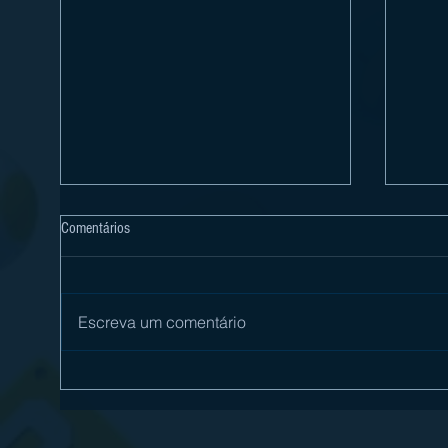
Comentários
Escreva um comentário
OCTOPATH TRAVELER E OCTOPATH
[Revi
TRAVELER II SÃO ANUNCIADOS PARA
é mai
NINTENDO SWITCH 2
Switc