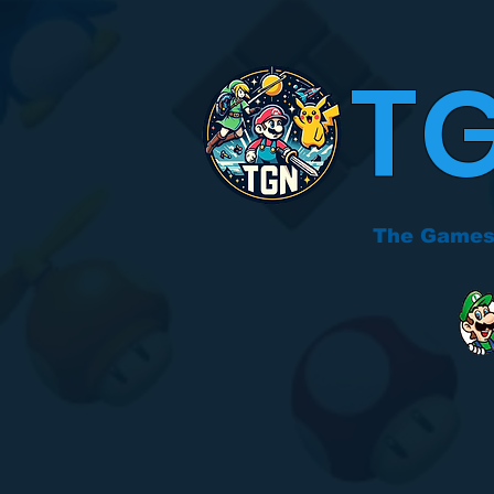
T
The Games