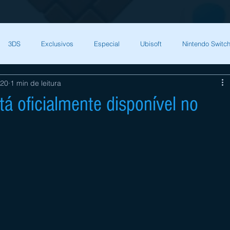
3DS
Exclusivos
Especial
Ubisoft
Nintendo Switch
020
1 min de leitura
Capcom
Square Enix
Nintendo Direct
The Games Brasil
á oficialmente disponível no
HQ Nordic
Bandai Namco
Indies
CD Projekt Red
NI
endo Switch
THQ Nordic
Darksiders Warmastered