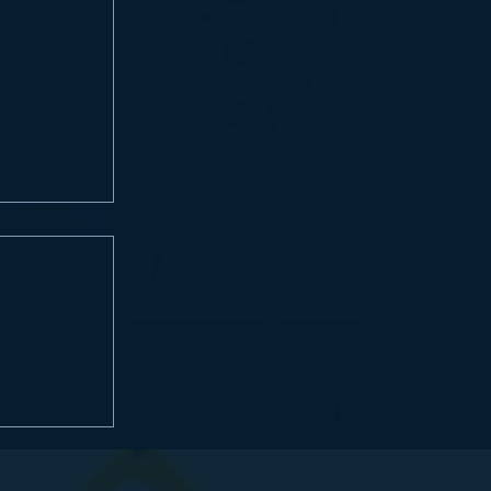
E E
LANÇAM
ITCH 2 HOJE