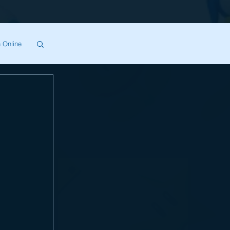
 Online
SA