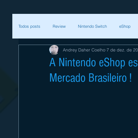
Todos posts
Review
Nintendo Switch
eShop
Andrey Daher Coelho
7 de dez. de 2
SEGA
Mega Man
Zelda
Bethesda
A Nintendo eShop est
Mercado Brasileiro !
Sessão Retro
Final Fantasy
Xenoblade
T
Começar
Sua comunidade
Nintendo
Nint