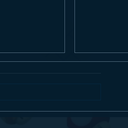
ew] Digimon Story Time Stranger
ANNAPURNA INTERACTIV
s um excelente RPG no Nintendo
BLUETWELVE STUDIOS 
h 2
STRAY NO NINTENDO SW