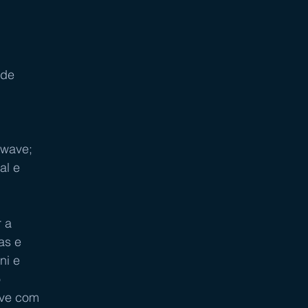
 de 
rowave;
al e 
 a 
as e 
ni e 
 
ive com 