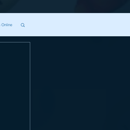
 Online
SA