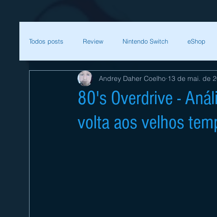
Todos posts
Review
Nintendo Switch
eShop
Andrey Daher Coelho
13 de mai. de 
SEGA
Mega Man
Zelda
Bethesda
80's Overdrive - Anál
volta aos velhos tem
Sessão Retro
Final Fantasy
Xenoblade
T
Começar
Sua comunidade
Nintendo
Nint