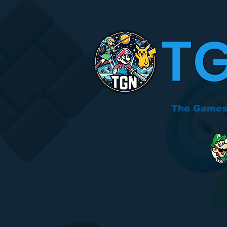
T
The Games