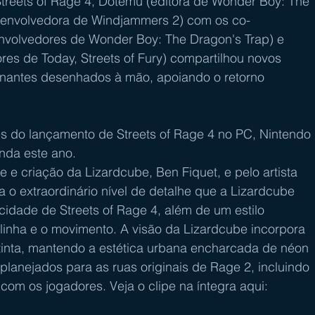
treets of Rage 4, Dotemu (editora de Wonder Boy: The 
senvolvedora de Windjammers 2) com os co-
volvedores de Wonder Boy: The Dragon's Trap) e 
s de Today, Streets of Fury) compartilhou novos 
onantes desenhados à mão, apoiando o retorno 
tes do lançamento de Streets of Rage 4 no PC, Nintendo 
inda este ano.
te e criação da Lizardcube, Ben Fiquet, e pelo artista 
 o extraordinário nível de detalhe que a Lizardcube 
idade de Streets of Rage 4, além de um estilo 
 linha e o movimento. A visão da Lizardcube incorpora 
inta, mantendo a estética urbana encharcada de néon 
 planejados para as ruas originais de Rage 2, incluindo 
 com os jogadores. Veja o clipe na íntegra aqui: