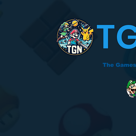
T
The Games