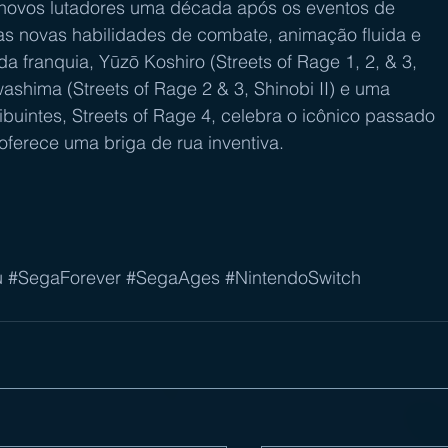
novos lutadores uma década após os eventos de 
as novas habilidades de combate, animação fluida e 
a franquia, Yūzō Koshiro (Streets of Rage 1, 2, & 3, 
shima (Streets of Rage 2 & 3, Shinobi II) e uma 
uintes, Streets of Rage 4, celebra o icônico passado 
ferece uma briga de rua inventiva.
u
#SegaForever
#SegaAges
#NintendoSwitch