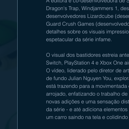
A editora e co-desenvolvedora de S
Dragon's Trap, Windjammers 1, de
desenvolvedores Lizardcube (desen
Guard Crush Games (desenvolvedore
detalhes sobre os visuais impressi
espetacular da série infame. 
O visual dos bastidores estreia an
Switch, PlayStation 4 e Xbox One a
O vídeo, liderado pelo diretor de ar
de fundo Julian Nguyen You, explora
está trazendo para a movimentada c
arrojado, enfatizando o trabalho de
novas adições e uma sensação dist
da série - e até adiciona elementos
um carro saindo na tela e colidindo