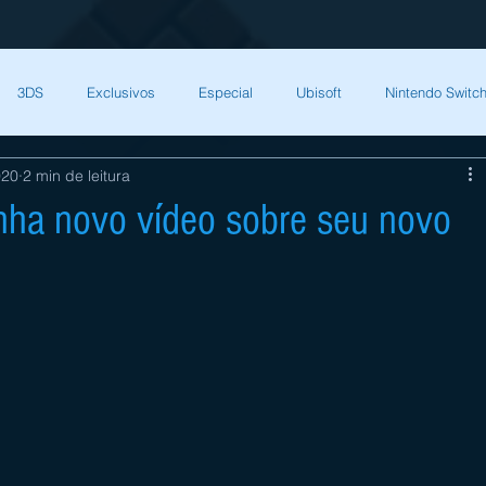
3DS
Exclusivos
Especial
Ubisoft
Nintendo Switch
020
2 min de leitura
Capcom
Square Enix
Nintendo Direct
The Games Brasil
nha novo vídeo sobre seu novo
HQ Nordic
Bandai Namco
Indies
CD Projekt Red
NI
endo Switch
THQ Nordic
Darksiders Warmastered