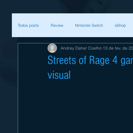
Todos posts
Review
Nintendo Switch
eShop
Andrey Daher Coelho
13 de fev. de 2
SEGA
Mega Man
Zelda
Bethesda
Streets of Rage 4 ga
visual
Sessão Retro
Final Fantasy
Xenoblade
T
Começar
Sua comunidade
Nintendo
Nint