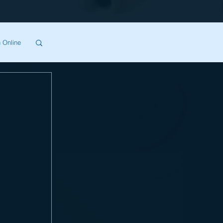
 Online
SA