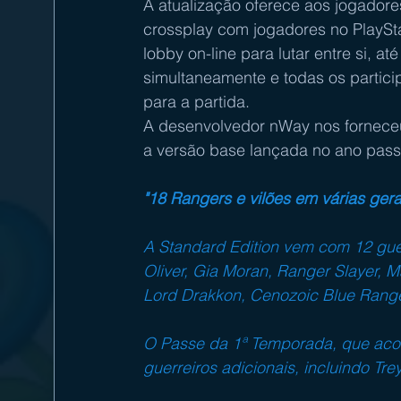
A atualização oferece aos jogadore
crossplay com jogadores no PlaySta
lobby on-line para lutar entre si, a
simultaneamente e todas os partici
para a partida.
A desenvolvedor nWay nos forneceu
a versão base lançada no ano pas
"18 Rangers e vilões em várias ger
A Standard Edition vem com 12 guer
Oliver, Gia Moran, Ranger Slayer, 
Lord Drakkon, Cenozoic Blue Range
O Passe da 1ª Temporada, que aco
guerreiros adicionais, incluindo Trey