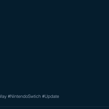
Way
#NintendoSwtich
#Update