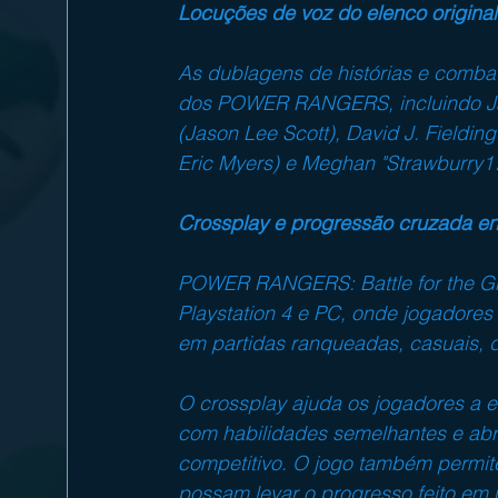
Locuções de voz do elenco original
As dublagens de histórias e combat
dos POWER RANGERS, incluindo Jaso
(Jason Lee Scott), David J. Fieldin
Eric Myers) e Meghan "Strawburry1
Crossplay e progressão cruzada ent
POWER RANGERS: Battle for the Gri
Playstation 4 e PC, onde jogadores 
em partidas ranqueadas, casuais, d
O crossplay ajuda os jogadores a e
com habilidades semelhantes e abre
competitivo. O jogo também permit
possam levar o progresso feito em 