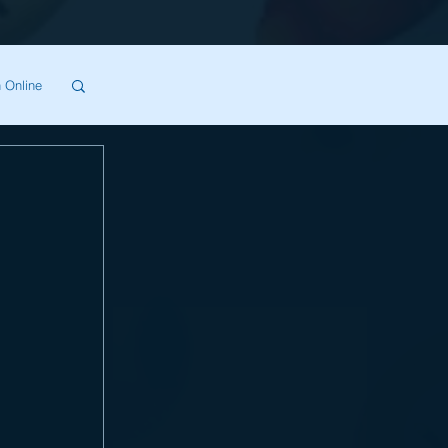
 Online
SA
 