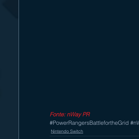
Fonte: nWay PR
#PowerRangersBattlefortheGrid
#n
Nintendo Switch