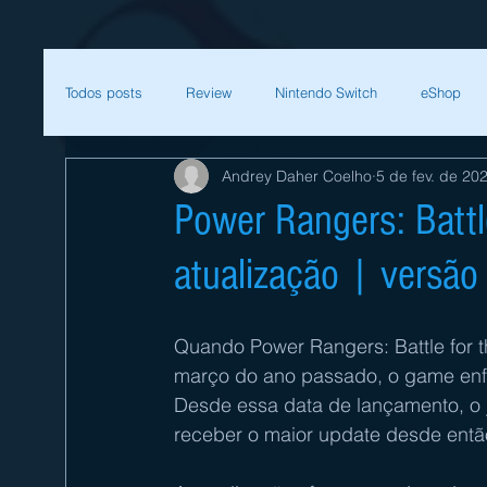
Todos posts
Review
Nintendo Switch
eShop
Andrey Daher Coelho
5 de fev. de 20
SEGA
Mega Man
Zelda
Bethesda
Power Rangers: Battl
atualização | versão
Sessão Retro
Final Fantasy
Xenoblade
T
Quando Power Rangers: Battle for t
Começar
Sua comunidade
Nintendo
Nint
março do ano passado, o game enfre
Desde essa data de lançamento, o
receber o maior update desde então