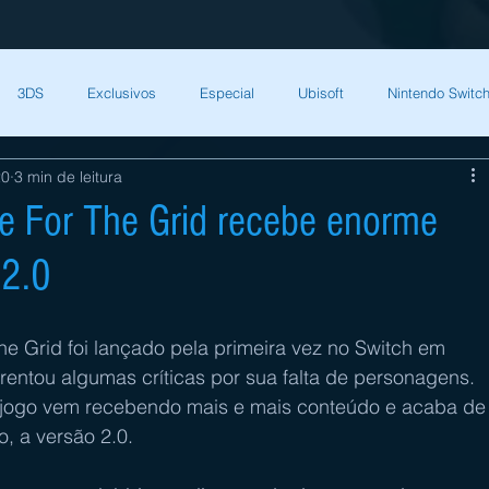
3DS
Exclusivos
Especial
Ubisoft
Nintendo Switch
20
3 min de leitura
Capcom
Square Enix
Nintendo Direct
The Games Brasil
e For The Grid recebe enorme
 2.0
HQ Nordic
Bandai Namco
Indies
CD Projekt Red
NI
he Grid foi lançado pela primeira vez no Switch em 
endo Switch
THQ Nordic
Darksiders Warmastered
ntou algumas críticas por sua falta de personagens. 
 jogo vem recebendo mais e mais conteúdo e acaba de
, a versão 2.0.