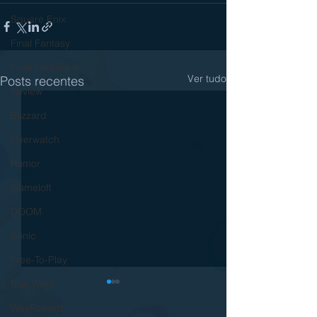
Square Enix
Final Fantasy
Final Fantasy 9
Ver tudo
Posts recentes
Review
Blizzard
Overwatch
Rumor
Gameloft
DOOM
Sonic
Free-To-Play
Star Wars
WayFoward