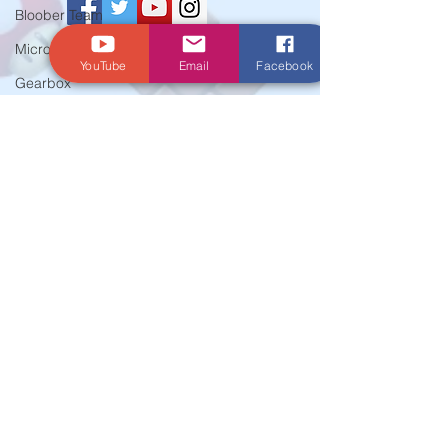
Bloober Team
Microids
YouTube
Email
Facebook
© Criado por Andrey Daher Coelho.
Gearbox
SNK
PQube
Mario
EA
Marvelous
Xseed
Activision
Atlus
E3
Koei Tecmo