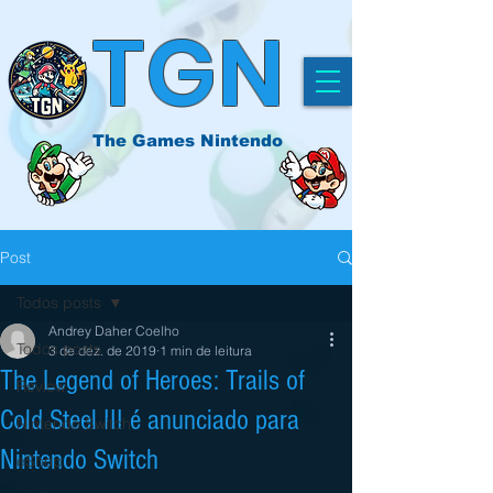
TGN
The Games Nintendo
Post
Todos posts
Andrey Daher Coelho
Todos posts
3 de dez. de 2019
1 min de leitura
The Legend of Heroes: Trails of
Review
Cold Steel III é anunciado para
Nintendo Switch
Nintendo Switch
eShop