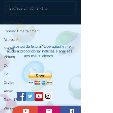
Obsidian
Escreva um comentário
[Review] Mullet Madjack é
CAPTAIN TSUBASA 2
insando e com sintetizadores no
FIGHTERS entra em 
Gungho
Nintendo Switch
de agosto e já está e
WayFoward
Forever Entertainment
Microsoft
Gostou da leitura? Doe agora e me
Nvidia
ajude a proporcionar notícias e análises
aos meus leitores
Virtuos
2k
EA
Crytek
Aspyr
Team 17
WarnerBros
© Criado por Andrey Daher Coelho.