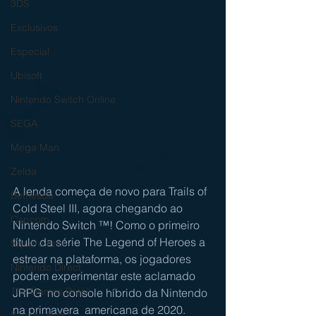
3DS
Exclusivos
Especial
Ubisoft
Nintendo Switch Online
SEGA
Mega Man
Zelda
A lenda começa de novo para Trails of 
Bethesda
Cold Steel III, agora chegando ao 
Capcom
Nintendo Switch ™! Como o primeiro 
título da série The Legend of Heroes a 
Square Enix
estrear na plataforma, os jogadores 
Nintendo Direct
podem experimentar este aclamado 
The Games Brasil
JRPG  no console híbrido da Nintendo 
na primavera  americana de 2020. 
Sessão Retro