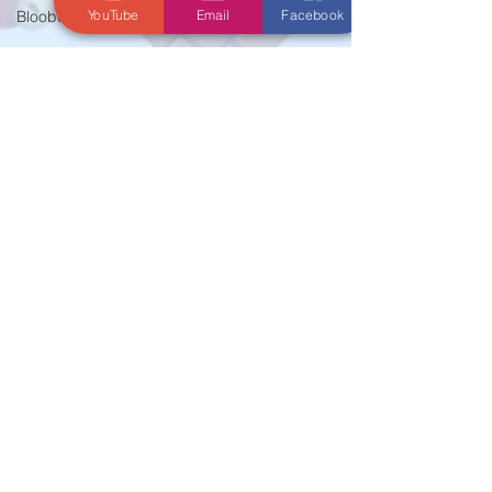
YouTube
Email
Facebook
Bloober Team
Microids
Gearbox
SNK
PQube
Mario
EA
Marvelous
Xseed
Activision
Atlus
E3
Koei Tecmo