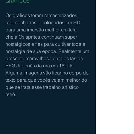
GRÁFICOS
Os gráficos foram remasterizados, 
redesenhados e colocados em HD 
para uma imersão melhor em tela 
cheia.Os sprites continuam super 
nostálgicos e fies para cultivar toda a 
nostalgia de sua época. Realmente um 
presente maravilhoso para os fãs de 
RPG Japonês da era em 16 bits. 
Alguma imagens vão ficar no corpo do 
texto para que vocês vejam melhor do 
que se trata esse trabalho artístico 
retrô.