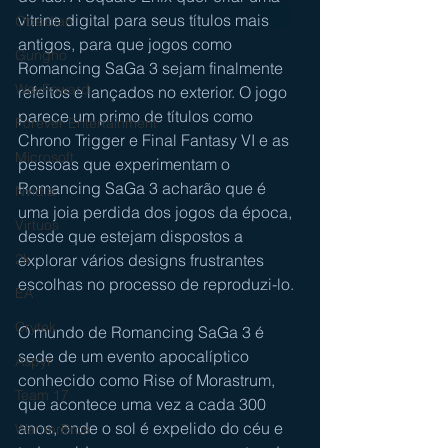
vitrine digital para seus títulos mais 
Obsidian
antigos, para que jogos como 
Gungho
Romancing SaGa 3 sejam finalmente 
WayFoward
refeitos e lançados no exterior. O jogo 
parece um primo de títulos como 
Forever Entertainment
Chrono Trigger e Final Fantasy VI e as 
Microsoft
pessoas que experimentam o 
Romancing SaGa 3 acharão que é 
Nvidia
uma joia perdida dos jogos da época, 
Virtuos
desde que estejam dispostos a 
explorar vários designs frustrantes 
2k
escolhas no processo de reproduzi-lo.
EA
Crytek
O mundo de Romancing SaGa 3 é 
sede de um evento apocalíptico 
Aspyr
conhecido como Rise of Morastrum, 
Team 17
que acontece uma vez a cada 300 
anos, onde o sol é expelido do céu e 
WarnerBros