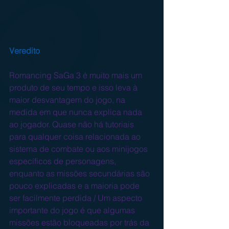
Veredito
Romancing SaGa 3 é muito mais um 
produto de seu tempo e isso leva à 
maior desvantagem do jogo, na 
medida em que nunca explica nada 
ao jogador. Quase não há tutoriais 
para qualquer coisa relacionada ao 
sistema de combate ou aos minijogos 
específicos de personagens, 
enquanto as missões secundárias são 
pouco explicadas e a maioria pode 
ser facilmente perdida / Um aspecto 
importante do jogo é que algumas 
missões estão bloqueadas por trás da 