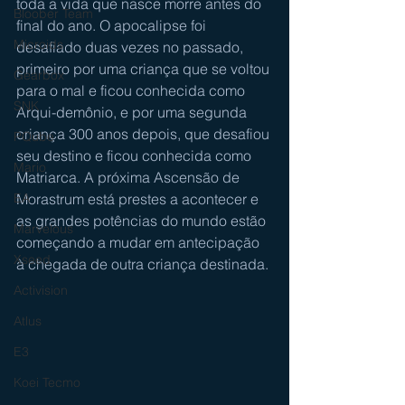
toda a vida que nasce morre antes do 
Bloober Team
final do ano. O apocalipse foi 
Microids
desafiado duas vezes no passado, 
primeiro por uma criança que se voltou 
Gearbox
para o mal e ficou conhecida como 
SNK
Arqui-demônio, e por uma segunda 
criança 300 anos depois, que desafiou 
PQube
seu destino e ficou conhecida como 
Mario
Matriarca. A próxima Ascensão de 
Morastrum está prestes a acontecer e 
EA
as grandes potências do mundo estão 
Marvelous
começando a mudar em antecipação 
Xseed
à chegada de outra criança destinada.
Activision
Atlus
E3
Koei Tecmo