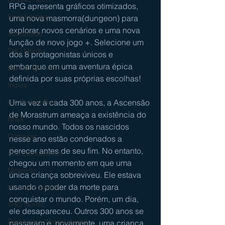
RPG apresenta gráficos otimizados, 
Final Fantasy
uma nova masmorra(dungeon) para 
explorar, novos cenários e uma nova 
Xenoblade
função de novo jogo +. Selecione um 
THQ Nordic
dos 8 protagonistas únicos e 
embarque em uma aventura épica 
Bandai Namco
definida por suas próprias escolhas!
Indies
Uma vez a cada 300 anos, a Ascensão 
CD Projekt Red
de Morastrum ameaça a existência do 
NISA
nosso mundo. Todos os nascidos 
Começar
nesse ano estão condenados a 
perecer antes de seu fim. No entanto, 
Sua comunidade
chegou um momento em que uma 
Nintendo
única criança sobreviveu. Ele estava 
usando o poder da morte para 
Nintendo Switch
conquistar o mundo. Porém, um dia, 
THQ Nordic
ele desapareceu. Outros 300 anos se 
Darksiders Warmastered
passaram e, novamente, uma criança 