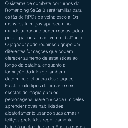
O sistema de combate por turnos do 
Romancing SaGa 3 será familiar para 
os fãs de RPGs da velha escola. Os 
monstros inimigos aparecem no 
mundo superior e podem ser evitados 
pelo jogador se mantiverem distância. 
O jogador pode reunir seu grupo em 
diferentes formações que podem 
oferecer aumento de estatísticas ao 
longo da batalha, enquanto a 
formação do inimigo também 
determina a eficácia dos ataques. 
Existem oito tipos de armas e seis 
escolas de magia para os 
personagens usarem e cada um deles 
aprender novas habilidades 
aleatoriamente usando suas armas / 
feitiços preferidos repetidamente.
Não há pontos de experiência a serem 