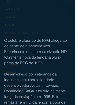
3DS
Exclusivos
Especial
Ubisoft
Nintendo Switch Online
O célebre clássico de RPG chega ao 
SEGA
ocidente pela primeira vez! 
Mega Man
Experimente uma remasterização HD 
totalmente nova da lendária obra-
Zelda
prima de RPG de 1995.
Bethesda
Capcom
Desenvolvido por veteranos da 
indústria, incluindo o lendário 
Square Enix
desenvolvedor Akitoshi Kawazu, 
Nintendo Direct
Romancing SaGa 3 foi originalmente 
lançado no Japão em 1995. Este 
The Games Brasil
remaster em HD da lendária obra de 
Sessão Retro