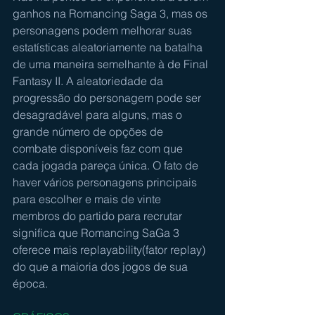
ganhos na Romancing Saga 3, mas os 
personagens podem melhorar suas 
estatísticas aleatoriamente na batalha 
de uma maneira semelhante à de Final 
Fantasy II. A aleatoriedade da 
progressão do personagem pode ser 
desagradável para alguns, mas o 
grande número de opções de 
combate disponíveis faz com que 
cada jogada pareça única. O fato de 
haver vários personagens principais 
para escolher e mais de vinte 
membros do partido para recrutar 
significa que Romancing SaGa 3 
oferece mais replayability(fator replay) 
do que a maioria dos jogos de sua 
época.