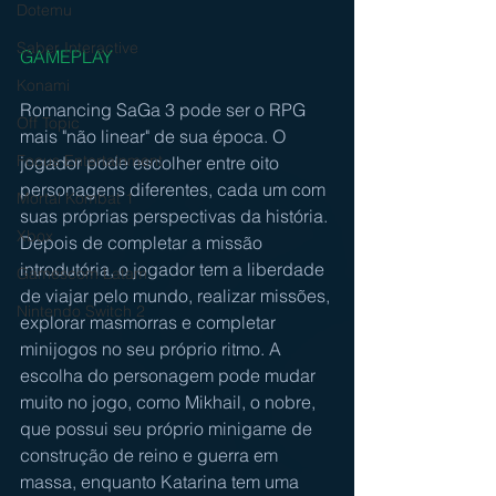
Dotemu
Saber Interactive
GAMEPLAY
Konami
Romancing SaGa 3 pode ser o RPG 
Off Topic
mais "não linear" de sua época. O 
Focus Entertainment
jogador pode escolher entre oito 
personagens diferentes, cada um com 
Mortal Kombat 1
suas próprias perspectivas da história. 
Xbox
Depois de completar a missão 
introdutória, o jogador tem a liberdade 
Gamescom Latam
de viajar pelo mundo, realizar missões, 
Nintendo Switch 2
explorar masmorras e completar 
minijogos no seu próprio ritmo. A 
escolha do personagem pode mudar 
muito no jogo, como Mikhail, o nobre, 
que possui seu próprio minigame de 
construção de reino e guerra em 
massa, enquanto Katarina tem uma 