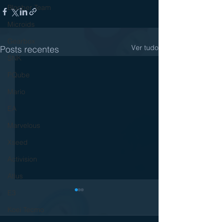
Bloober Team
Microids
Gearbox
Ver tudo
Posts recentes
SNK
PQube
Mario
EA
Marvelous
Xseed
Activision
Atlus
E3
Koei Tecmo