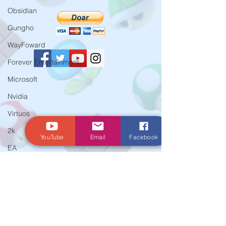
Obsidian
Gungho
WayFoward
Forever Entertainment
Microsoft
© Criado por Andrey Daher Coelho.
Nvidia
Virtuos
2k
YouTube
Email
Facebook
EA
Crytek
Aspyr
Team 17
WarnerBros