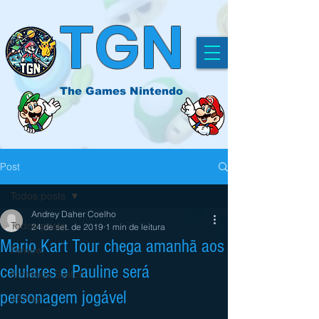
TGN
The Games Nintendo
Post
Todos posts
Andrey Daher Coelho
Todos posts
24 de set. de 2019
1 min de leitura
Mario Kart Tour chega amanhã aos
Review
celulares e Pauline será
Nintendo Switch
personagem jogável
eShop