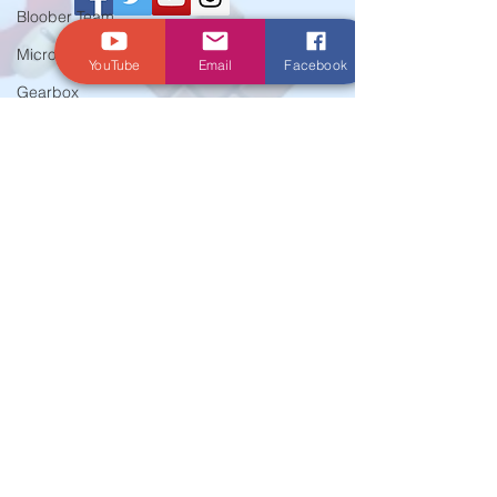
Bloober Team
Microids
YouTube
Email
Facebook
© Criado por Andrey Daher Coelho.
Gearbox
SNK
PQube
Mario
EA
Marvelous
Xseed
Activision
Atlus
E3
Koei Tecmo