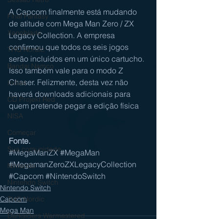
A Capcom finalmente está mudando 
Final Fantasy
de atitude com Mega Man Zero / ZX 
Xenoblade
Legacy Collection. A empresa 
confirmou que todos os seis jogos 
THQ Nordic
serão incluídos em um único cartucho. 
Bandai Namco
Isso também vale para o modo Z 
Chaser. Felizmente, desta vez não 
Indies
haverá downloads adicionais para 
CD Projekt Red
quem pretende pegar a edição física
NISA
Começar
Fonte.
Sua comunidade
#MegaManZX
#MegaMan
#MegamanZeroZXLegacyCollection
Nintendo
#Capcom
#NintendoSwitch
Nintendo Switch
Nintendo Switch
Capcom
THQ Nordic
Mega Man
Darksiders Warmastered