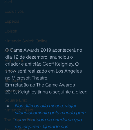
3DS
Exclusivos
Especial
Ubisoft
Nintendo Switch Online
O Game Awards 2019 acontecerá no 
SEGA
dia 12 de dezembro, anunciou o 
Mega Man
criador e anfitrião Geoff Keighley. O 
show será realizado em Los Angeles 
Zelda
no Microsoft Theatre.
Bethesda
Em relação ao The Game Awards 
Capcom
2019, Keighley tinha o seguinte a dizer:
Square Enix
Nos últimos oito meses, viajei 
Nintendo Direct
silenciosamente pelo mundo para 
conversar com os criadores que 
The Games Brasil
me inspiram. Quando nos 
Sessão Retro