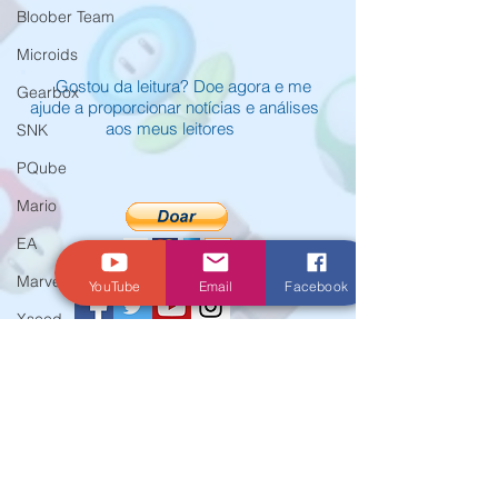
Bloober Team
Microids
Gostou da leitura? Doe agora e me
Gearbox
ajude a proporcionar notícias e análises
aos meus leitores
SNK
PQube
Mario
EA
Marvelous
YouTube
Email
Facebook
Xseed
Activision
© Criado por Andrey Daher Coelho.
Atlus
E3
Koei Tecmo