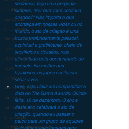
sentamos, faço uma pergunta 
Final Fantasy
simples. “Por que você continua 
criando?” Não importa o que 
Xenoblade
aconteça em nossas vidas ou no 
THQ Nordic
mundo, o ato de criação é uma 
busca profundamente pessoal, 
Bandai Namco
espiritual e gratificante, cheia de 
Indies
sacrifícios e desafios, mas 
alimentada pela oportunidade de 
CD Projekt Red
impacto. Na melhor das 
NISA
hipóteses, os jogos nos fazem 
Começar
sentir vivos.
Hoje, estou feliz em compartilhar a 
Sua comunidade
data do The Game Awards. Quinta-
Nintendo
feira, 12 de dezembro. O show 
deste ano celebrará o ato de 
Nintendo Switch
criação, quando eu passar o 
THQ Nordic
palco para um grupo de equipes 
Darksiders Warmastered
visionárias selecionadas para 