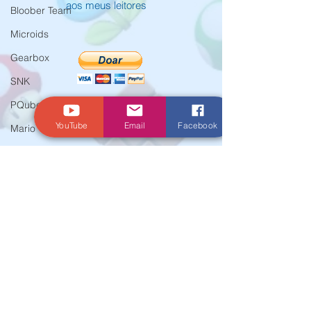
aos meus leitores
Bloober Team
Microids
Gearbox
SNK
PQube
YouTube
Email
Facebook
Mario
EA
© Criado por Andrey Daher Coelho.
Marvelous
Xseed
Activision
Atlus
E3
Koei Tecmo