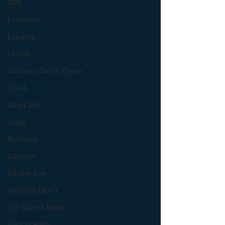
3DS
Exclusivos
Especial
Ubisoft
Nintendo Switch Online
SEGA
Mega Man
Zelda
Bethesda
Capcom
Square Enix
Nintendo Direct
The Games Brasil
Sessão Retro