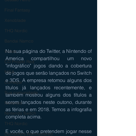
Final Fantasy
Xenoblade
THQ Nordic
Bandai Namco
Na sua página do Twitter, a Nintendo of 
Indies
America compartilhou um novo 
CD Projekt Red
"infográfico" jogos dando a cobertura 
NISA
de jogos que serão lançados no Switch 
e 3DS. A empresa retomou alguns dos 
Começar
títulos já lançados recentemente, e 
Sua comunidade
também mostrou alguns dos títulos a 
serem lançados neste outono, durante 
Nintendo
as férias e em 2018. Temos a infografia 
Nintendo Switch
completa acima. 
THQ Nordic
E vocês, o que pretendem jogar nesse 
Darksiders Warmastered